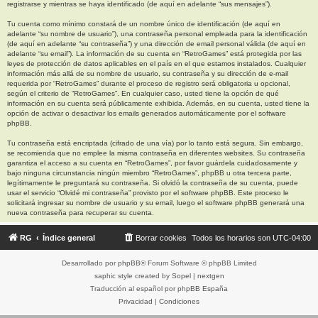
registrarse y mientras se haya identificado (de aquí en adelante “sus mensajes”).
Tu cuenta como mínimo constará de un nombre único de identificación (de aquí en
adelante “su nombre de usuario”), una contraseña personal empleada para la identificación
(de aquí en adelante “su contraseña”) y una dirección de email personal válida (de aquí en
adelante “su email”). La información de su cuenta en “RetroGames” está protegida por las
leyes de protección de datos aplicables en el país en el que estamos instalados. Cualquier
información más allá de su nombre de usuario, su contraseña y su dirección de e-mail
requerida por “RetroGames” durante el proceso de registro será obligatoria u opcional,
según el criterio de “RetroGames”. En cualquier caso, usted tiene la opción de qué
información en su cuenta será públicamente exhibida. Además, en su cuenta, usted tiene la
opción de activar o desactivar los emails generados automáticamente por el software
phpBB.
Tu contraseña está encriptada (cifrado de una vía) por lo tanto está segura. Sin embargo,
se recomienda que no emplee la misma contraseña en diferentes websites. Su contraseña
garantiza el acceso a su cuenta en “RetroGames”, por favor guárdela cuidadosamente y
bajo ninguna circunstancia ningún miembro “RetroGames”, phpBB u otra tercera parte,
legítimamente le preguntará su contraseña. Si olvidó la contraseña de su cuenta, puede
usar el servicio “Olvidé mi contraseña” provisto por el software phpBB. Este proceso le
solicitará ingresar su nombre de usuario y su email, luego el software phpBB generará una
nueva contraseña para recuperar su cuenta.
RG
Índice general
Borrar cookies
Todos los horarios son
UTC-04:00
Desarrollado por
phpBB
® Forum Software © phpBB Limited
saphic style created by
Sopel
|
nextgen
Traducción al español por
phpBB España
Privacidad
|
Condiciones