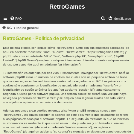
RetroGames
B
FAQ
Identificarse
u
RG
Índice general
s
RetroGames - Política de privacidad
c
a
Esta política explica con detalle cómo “RetroGames” junto con sus empresas asociadas (de
aquí en adelante “nosotros”, “nos”, “nuestro”, “RetroGames”, “https://retrogames.cl/foro”) y
r
phpBB (de aquí en adelante “ellos”, “sus”, “software phpBB”, “www.phpbb.com”, “phpBB
Limited”, “phpBB Teams”) emplean cualquier información obtenida durante cualquier sesión
de uso por usted (de aquí en adelante “su información”).
Tu información es obtenida por dos vías. Primeramente, navegar por “RetroGames” hará al
software phpBB crear un número de cookies, las cuales son un pequeño archivo de texto
que se descargan en los archivos temporales del navegador de su PC. Las primeras dos
cookies sólo contienen un identificador de usuario (de aquí en adelante “user-id”) y un
identificador de sesión anónima (de aquí en adelante “session-id”), automáticamente
asignada a usted por el software phpBB. Una tercera cookie se creará una vez que haya
navegado por temas en “RetroGames” y se emplea para registrar cuales han sido leídos,
con objeto de optimizar su experiencia de usuario.
Además podemos crear cookies externas al software phpBB mientras navega por
“RetroGames”, las cuales exceden el alcance de este documento que solamente se refiere
a las páginas creadas por el software phpBB. La segunda vía mediante la que obtenemos
su información es mediante lo que usted envía. Esto puede ser, y no limitado a: envíos
como usuario anónimo (de aquí en adelante “envíos anónimos”), su registro en
“RetroGames” (de aquí en adelante “su cuenta”) y mensajes enviados por usted después de