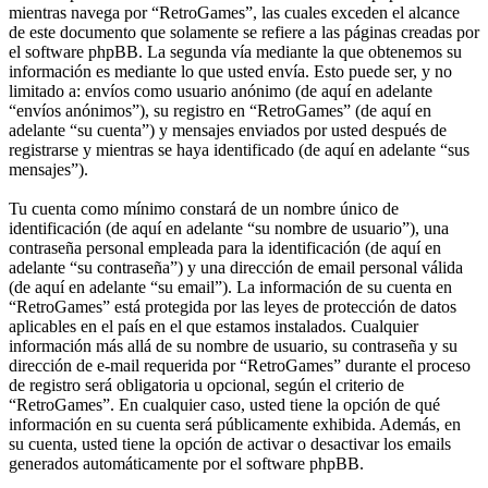
mientras navega por “RetroGames”, las cuales exceden el alcance
de este documento que solamente se refiere a las páginas creadas por
el software phpBB. La segunda vía mediante la que obtenemos su
información es mediante lo que usted envía. Esto puede ser, y no
limitado a: envíos como usuario anónimo (de aquí en adelante
“envíos anónimos”), su registro en “RetroGames” (de aquí en
adelante “su cuenta”) y mensajes enviados por usted después de
registrarse y mientras se haya identificado (de aquí en adelante “sus
mensajes”).
Tu cuenta como mínimo constará de un nombre único de
identificación (de aquí en adelante “su nombre de usuario”), una
contraseña personal empleada para la identificación (de aquí en
adelante “su contraseña”) y una dirección de email personal válida
(de aquí en adelante “su email”). La información de su cuenta en
“RetroGames” está protegida por las leyes de protección de datos
aplicables en el país en el que estamos instalados. Cualquier
información más allá de su nombre de usuario, su contraseña y su
dirección de e-mail requerida por “RetroGames” durante el proceso
de registro será obligatoria u opcional, según el criterio de
“RetroGames”. En cualquier caso, usted tiene la opción de qué
información en su cuenta será públicamente exhibida. Además, en
su cuenta, usted tiene la opción de activar o desactivar los emails
generados automáticamente por el software phpBB.