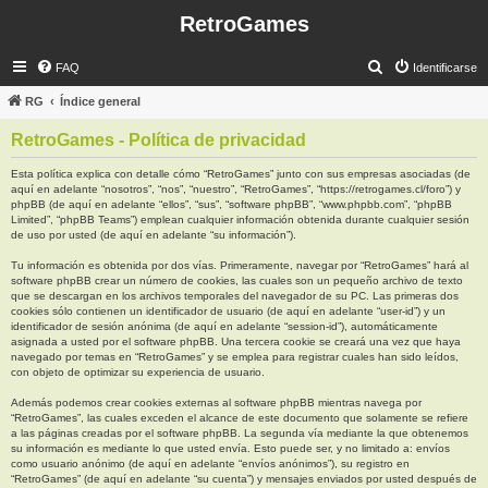
RetroGames
B
FAQ
Identificarse
u
RG
Índice general
s
RetroGames - Política de privacidad
c
a
Esta política explica con detalle cómo “RetroGames” junto con sus empresas asociadas (de
aquí en adelante “nosotros”, “nos”, “nuestro”, “RetroGames”, “https://retrogames.cl/foro”) y
r
phpBB (de aquí en adelante “ellos”, “sus”, “software phpBB”, “www.phpbb.com”, “phpBB
Limited”, “phpBB Teams”) emplean cualquier información obtenida durante cualquier sesión
de uso por usted (de aquí en adelante “su información”).
Tu información es obtenida por dos vías. Primeramente, navegar por “RetroGames” hará al
software phpBB crear un número de cookies, las cuales son un pequeño archivo de texto
que se descargan en los archivos temporales del navegador de su PC. Las primeras dos
cookies sólo contienen un identificador de usuario (de aquí en adelante “user-id”) y un
identificador de sesión anónima (de aquí en adelante “session-id”), automáticamente
asignada a usted por el software phpBB. Una tercera cookie se creará una vez que haya
navegado por temas en “RetroGames” y se emplea para registrar cuales han sido leídos,
con objeto de optimizar su experiencia de usuario.
Además podemos crear cookies externas al software phpBB mientras navega por
“RetroGames”, las cuales exceden el alcance de este documento que solamente se refiere
a las páginas creadas por el software phpBB. La segunda vía mediante la que obtenemos
su información es mediante lo que usted envía. Esto puede ser, y no limitado a: envíos
como usuario anónimo (de aquí en adelante “envíos anónimos”), su registro en
“RetroGames” (de aquí en adelante “su cuenta”) y mensajes enviados por usted después de