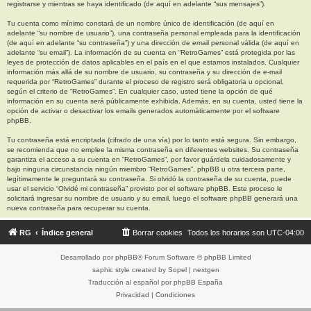
registrarse y mientras se haya identificado (de aquí en adelante “sus mensajes”).
Tu cuenta como mínimo constará de un nombre único de identificación (de aquí en
adelante “su nombre de usuario”), una contraseña personal empleada para la identificación
(de aquí en adelante “su contraseña”) y una dirección de email personal válida (de aquí en
adelante “su email”). La información de su cuenta en “RetroGames” está protegida por las
leyes de protección de datos aplicables en el país en el que estamos instalados. Cualquier
información más allá de su nombre de usuario, su contraseña y su dirección de e-mail
requerida por “RetroGames” durante el proceso de registro será obligatoria u opcional,
según el criterio de “RetroGames”. En cualquier caso, usted tiene la opción de qué
información en su cuenta será públicamente exhibida. Además, en su cuenta, usted tiene la
opción de activar o desactivar los emails generados automáticamente por el software
phpBB.
Tu contraseña está encriptada (cifrado de una vía) por lo tanto está segura. Sin embargo,
se recomienda que no emplee la misma contraseña en diferentes websites. Su contraseña
garantiza el acceso a su cuenta en “RetroGames”, por favor guárdela cuidadosamente y
bajo ninguna circunstancia ningún miembro “RetroGames”, phpBB u otra tercera parte,
legítimamente le preguntará su contraseña. Si olvidó la contraseña de su cuenta, puede
usar el servicio “Olvidé mi contraseña” provisto por el software phpBB. Este proceso le
solicitará ingresar su nombre de usuario y su email, luego el software phpBB generará una
nueva contraseña para recuperar su cuenta.
RG
Índice general
Borrar cookies
Todos los horarios son
UTC-04:00
Desarrollado por
phpBB
® Forum Software © phpBB Limited
saphic style created by
Sopel
|
nextgen
Traducción al español por
phpBB España
Privacidad
|
Condiciones