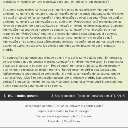
registrarse y mientras se haya identificado (de aquí en adelante “sus mensajes”).
Tu cuenta como mínimo constará de un nombre único de identificación (de aquí en
adelante “su nombre de usuario”), una contraseña personal empleada para la identificación
(de aquí en adelante “su contraseña”) y una dirección de email personal válida (de aquí en
adelante “su email”). La información de su cuenta en “RetroGames” está protegida por las
leyes de protección de datos aplicables en el país en el que estamos instalados. Cualquier
información más allá de su nombre de usuario, su contraseña y su dirección de e-mail
requerida por “RetroGames” durante el proceso de registro será obligatoria u opcional,
según el criterio de “RetroGames”. En cualquier caso, usted tiene la opción de qué
información en su cuenta será públicamente exhibida. Además, en su cuenta, usted tiene la
opción de activar o desactivar los emails generados automáticamente por el software
phpBB.
Tu contraseña está encriptada (cifrado de una vía) por lo tanto está segura. Sin embargo,
se recomienda que no emplee la misma contraseña en diferentes websites. Su contraseña
garantiza el acceso a su cuenta en “RetroGames”, por favor guárdela cuidadosamente y
bajo ninguna circunstancia ningún miembro “RetroGames”, phpBB u otra tercera parte,
legítimamente le preguntará su contraseña. Si olvidó la contraseña de su cuenta, puede
usar el servicio “Olvidé mi contraseña” provisto por el software phpBB. Este proceso le
solicitará ingresar su nombre de usuario y su email, luego el software phpBB generará una
nueva contraseña para recuperar su cuenta.
RG
Índice general
Borrar cookies
Todos los horarios son
UTC-04:00
Desarrollado por
phpBB
® Forum Software © phpBB Limited
saphic style created by
Sopel
|
nextgen
Traducción al español por
phpBB España
Privacidad
|
Condiciones