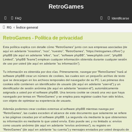
RetroGames
B
FAQ
Identificarse
u
RG
Índice general
s
RetroGames - Política de privacidad
c
a
Esta política explica con detalle cómo “RetroGames” junto con sus empresas asociadas (de
aquí en adelante “nosotros”, “nos”, “nuestro”, “RetroGames”, “https://retrogames.cl/foro”) y
r
phpBB (de aquí en adelante “ellos”, “sus”, “software phpBB”, “www.phpbb.com”, “phpBB
Limited”, “phpBB Teams”) emplean cualquier información obtenida durante cualquier sesión
de uso por usted (de aquí en adelante “su información”).
Tu información es obtenida por dos vías. Primeramente, navegar por “RetroGames” hará al
software phpBB crear un número de cookies, las cuales son un pequeño archivo de texto
que se descargan en los archivos temporales del navegador de su PC. Las primeras dos
cookies sólo contienen un identificador de usuario (de aquí en adelante “user-id”) y un
identificador de sesión anónima (de aquí en adelante “session-id”), automáticamente
asignada a usted por el software phpBB. Una tercera cookie se creará una vez que haya
navegado por temas en “RetroGames” y se emplea para registrar cuales han sido leídos,
con objeto de optimizar su experiencia de usuario.
Además podemos crear cookies externas al software phpBB mientras navega por
“RetroGames”, las cuales exceden el alcance de este documento que solamente se refiere
a las páginas creadas por el software phpBB. La segunda vía mediante la que obtenemos
su información es mediante lo que usted envía. Esto puede ser, y no limitado a: envíos
como usuario anónimo (de aquí en adelante “envíos anónimos”), su registro en
“RetroGames” (de aquí en adelante “su cuenta”) y mensajes enviados por usted después de