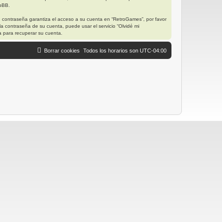
hpBB.
u contraseña garantiza el acceso a su cuenta en “RetroGames”, por favor
a contraseña de su cuenta, puede usar el servicio “Olvidé mi
a para recuperar su cuenta.
Borrar cookies
Todos los horarios son
UTC-04:00