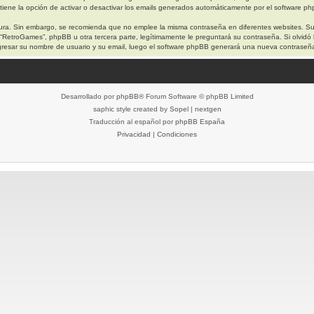
iene la opción de activar o desactivar los emails generados automáticamente por el software p
egura. Sin embargo, se recomienda que no emplee la misma contraseña en diferentes websites. S
etroGames”, phpBB u otra tercera parte, legítimamente le preguntará su contraseña. Si olvidó l
 ingresar su nombre de usuario y su email, luego el software phpBB generará una nueva contraseñ
Desarrollado por
phpBB
® Forum Software © phpBB Limited
saphic style created by
Sopel
|
nextgen
Traducción al español por
phpBB España
Privacidad
|
Condiciones