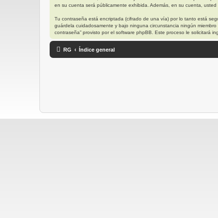
en su cuenta será públicamente exhibida. Además, en su cuenta, usted t
Tu contraseña está encriptada (cifrado de una vía) por lo tanto está s
guárdela cuidadosamente y bajo ninguna circunstancia ningún miembro “R
contraseña” provisto por el software phpBB. Este proceso le solicitará
RG
Índice general