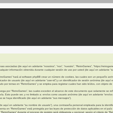
as asociadas (de aquí en adelante “nosotros”, “nos”, “nuestro”, “RetroGames”, “https://retrogames
quier información obtenida durante cualquier sesión de uso por usted (de aquí en adelante “su
etroGames” hará al software phpBB crear un número de cookies, las cuales son un pequeño archi
cador de usuario (de aquí en adelante “user-id”) y un identificador de sesión anónima (de aquí 
 por temas en “RetroGames” y se emplea para registrar cuales han sido leídos, con objeto de o
ega por “RetroGames”, las cuales exceden el alcance de este documento que solamente se refi
ía. Esto puede ser, y no limitado a: envíos como usuario anónimo (de aquí en adelante “envíos 
s se haya identificado (de aquí en adelante “sus mensajes”).
e aquí en adelante “su nombre de usuario”), una contraseña personal empleada para la identific
cuenta en “RetroGames” está protegida por las leyes de protección de datos aplicables en el país
“RetroGames” durante el proceso de registro será obligatoria u opcional, según el criterio de “R