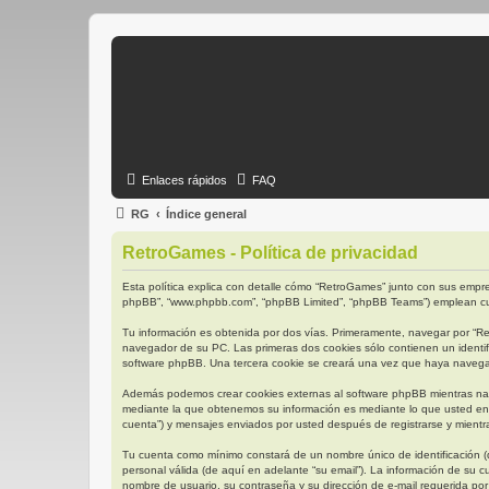
Enlaces rápidos
FAQ
RG
Índice general
RetroGames - Política de privacidad
Esta política explica con detalle cómo “RetroGames” junto con sus empres
phpBB”, “www.phpbb.com”, “phpBB Limited”, “phpBB Teams”) emplean cual
Tu información es obtenida por dos vías. Primeramente, navegar por “R
navegador de su PC. Las primeras dos cookies sólo contienen un identifi
software phpBB. Una tercera cookie se creará una vez que haya navegado
Además podemos crear cookies externas al software phpBB mientras nav
mediante la que obtenemos su información es mediante lo que usted env
cuenta”) y mensajes enviados por usted después de registrarse y mientra
Tu cuenta como mínimo constará de un nombre único de identificación (d
personal válida (de aquí en adelante “su email”). La información de su 
nombre de usuario, su contraseña y su dirección de e-mail requerida por 