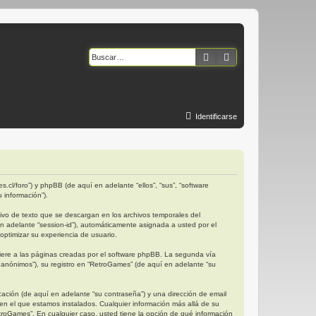
Buscar
Búsqueda avanzad
Identificarse
.cl/foro”) y phpBB (de aquí en adelante “ellos”, “sus”, “software
 información”).
vo de texto que se descargan en los archivos temporales del
en adelante “session-id”), automáticamente asignada a usted por el
ptimizar su experiencia de usuario.
ere a las páginas creadas por el software phpBB. La segunda vía
anónimos”), su registro en “RetroGames” (de aquí en adelante “su
ación (de aquí en adelante “su contraseña”) y una dirección de email
 en el que estamos instalados. Cualquier información más allá de su
etroGames”. En cualquier caso, usted tiene la opción de qué información