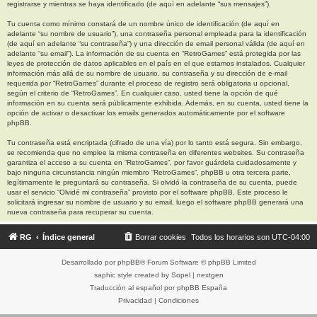
registrarse y mientras se haya identificado (de aquí en adelante “sus mensajes”).
Tu cuenta como mínimo constará de un nombre único de identificación (de aquí en
adelante “su nombre de usuario”), una contraseña personal empleada para la identificación
(de aquí en adelante “su contraseña”) y una dirección de email personal válida (de aquí en
adelante “su email”). La información de su cuenta en “RetroGames” está protegida por las
leyes de protección de datos aplicables en el país en el que estamos instalados. Cualquier
información más allá de su nombre de usuario, su contraseña y su dirección de e-mail
requerida por “RetroGames” durante el proceso de registro será obligatoria u opcional,
según el criterio de “RetroGames”. En cualquier caso, usted tiene la opción de qué
información en su cuenta será públicamente exhibida. Además, en su cuenta, usted tiene la
opción de activar o desactivar los emails generados automáticamente por el software
phpBB.
Tu contraseña está encriptada (cifrado de una vía) por lo tanto está segura. Sin embargo,
se recomienda que no emplee la misma contraseña en diferentes websites. Su contraseña
garantiza el acceso a su cuenta en “RetroGames”, por favor guárdela cuidadosamente y
bajo ninguna circunstancia ningún miembro “RetroGames”, phpBB u otra tercera parte,
legítimamente le preguntará su contraseña. Si olvidó la contraseña de su cuenta, puede
usar el servicio “Olvidé mi contraseña” provisto por el software phpBB. Este proceso le
solicitará ingresar su nombre de usuario y su email, luego el software phpBB generará una
nueva contraseña para recuperar su cuenta.
RG
Índice general
Borrar cookies
Todos los horarios son
UTC-04:00
Desarrollado por
phpBB
® Forum Software © phpBB Limited
saphic style created by
Sopel
|
nextgen
Traducción al español por
phpBB España
Privacidad
|
Condiciones