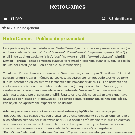
RetroGames
B
FAQ
Identificarse
u
RG
Índice general
s
RetroGames - Política de privacidad
c
a
Esta política explica con detalle cómo “RetroGames” junto con sus empresas asociadas (de
aquí en adelante “nosotros”, “nos”, “nuestro”, “RetroGames”, “https://retrogames.cl/foro”) y
r
phpBB (de aquí en adelante “ellos”, “sus”, “software phpBB”, “www.phpbb.com”, “phpBB
Limited”, “phpBB Teams”) emplean cualquier información obtenida durante cualquier sesión
de uso por usted (de aquí en adelante “su información”).
Tu información es obtenida por dos vías. Primeramente, navegar por “RetroGames” hará al
software phpBB crear un número de cookies, las cuales son un pequeño archivo de texto
que se descargan en los archivos temporales del navegador de su PC. Las primeras dos
cookies sólo contienen un identificador de usuario (de aquí en adelante “user-id”) y un
identificador de sesión anónima (de aquí en adelante “session-id”), automáticamente
asignada a usted por el software phpBB. Una tercera cookie se creará una vez que haya
navegado por temas en “RetroGames” y se emplea para registrar cuales han sido leídos,
con objeto de optimizar su experiencia de usuario.
Además podemos crear cookies externas al software phpBB mientras navega por
“RetroGames”, las cuales exceden el alcance de este documento que solamente se refiere
a las páginas creadas por el software phpBB. La segunda vía mediante la que obtenemos
su información es mediante lo que usted envía. Esto puede ser, y no limitado a: envíos
como usuario anónimo (de aquí en adelante “envíos anónimos”), su registro en
“RetroGames” (de aquí en adelante “su cuenta”) y mensajes enviados por usted después de