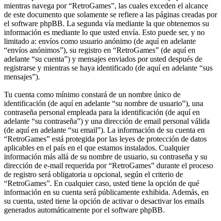
mientras navega por “RetroGames”, las cuales exceden el alcance
de este documento que solamente se refiere a las páginas creadas por
el software phpBB. La segunda vía mediante la que obtenemos su
información es mediante lo que usted envía. Esto puede ser, y no
limitado a: envíos como usuario anónimo (de aquí en adelante
“envíos anónimos”), su registro en “RetroGames” (de aquí en
adelante “su cuenta”) y mensajes enviados por usted después de
registrarse y mientras se haya identificado (de aquí en adelante “sus
mensajes”).
Tu cuenta como mínimo constará de un nombre único de
identificación (de aquí en adelante “su nombre de usuario”), una
contraseña personal empleada para la identificación (de aquí en
adelante “su contraseña”) y una dirección de email personal válida
(de aquí en adelante “su email”). La información de su cuenta en
“RetroGames” está protegida por las leyes de protección de datos
aplicables en el país en el que estamos instalados. Cualquier
información más allá de su nombre de usuario, su contraseña y su
dirección de e-mail requerida por “RetroGames” durante el proceso
de registro será obligatoria u opcional, según el criterio de
“RetroGames”. En cualquier caso, usted tiene la opción de qué
información en su cuenta será públicamente exhibida. Además, en
su cuenta, usted tiene la opción de activar o desactivar los emails
generados automáticamente por el software phpBB.