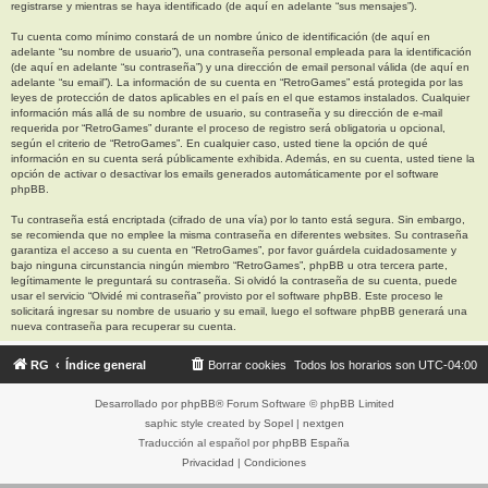
registrarse y mientras se haya identificado (de aquí en adelante “sus mensajes”).
Tu cuenta como mínimo constará de un nombre único de identificación (de aquí en
adelante “su nombre de usuario”), una contraseña personal empleada para la identificación
(de aquí en adelante “su contraseña”) y una dirección de email personal válida (de aquí en
adelante “su email”). La información de su cuenta en “RetroGames” está protegida por las
leyes de protección de datos aplicables en el país en el que estamos instalados. Cualquier
información más allá de su nombre de usuario, su contraseña y su dirección de e-mail
requerida por “RetroGames” durante el proceso de registro será obligatoria u opcional,
según el criterio de “RetroGames”. En cualquier caso, usted tiene la opción de qué
información en su cuenta será públicamente exhibida. Además, en su cuenta, usted tiene la
opción de activar o desactivar los emails generados automáticamente por el software
phpBB.
Tu contraseña está encriptada (cifrado de una vía) por lo tanto está segura. Sin embargo,
se recomienda que no emplee la misma contraseña en diferentes websites. Su contraseña
garantiza el acceso a su cuenta en “RetroGames”, por favor guárdela cuidadosamente y
bajo ninguna circunstancia ningún miembro “RetroGames”, phpBB u otra tercera parte,
legítimamente le preguntará su contraseña. Si olvidó la contraseña de su cuenta, puede
usar el servicio “Olvidé mi contraseña” provisto por el software phpBB. Este proceso le
solicitará ingresar su nombre de usuario y su email, luego el software phpBB generará una
nueva contraseña para recuperar su cuenta.
RG
Índice general
Borrar cookies
Todos los horarios son
UTC-04:00
Desarrollado por
phpBB
® Forum Software © phpBB Limited
saphic style created by
Sopel
|
nextgen
Traducción al español por
phpBB España
Privacidad
|
Condiciones