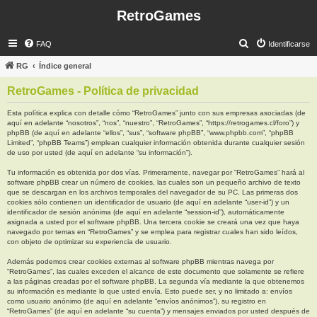
RetroGames
B
FAQ
Identificarse
u
RG
Índice general
s
RetroGames - Política de privacidad
c
a
Esta política explica con detalle cómo “RetroGames” junto con sus empresas asociadas (de
aquí en adelante “nosotros”, “nos”, “nuestro”, “RetroGames”, “https://retrogames.cl/foro”) y
r
phpBB (de aquí en adelante “ellos”, “sus”, “software phpBB”, “www.phpbb.com”, “phpBB
Limited”, “phpBB Teams”) emplean cualquier información obtenida durante cualquier sesión
de uso por usted (de aquí en adelante “su información”).
Tu información es obtenida por dos vías. Primeramente, navegar por “RetroGames” hará al
software phpBB crear un número de cookies, las cuales son un pequeño archivo de texto
que se descargan en los archivos temporales del navegador de su PC. Las primeras dos
cookies sólo contienen un identificador de usuario (de aquí en adelante “user-id”) y un
identificador de sesión anónima (de aquí en adelante “session-id”), automáticamente
asignada a usted por el software phpBB. Una tercera cookie se creará una vez que haya
navegado por temas en “RetroGames” y se emplea para registrar cuales han sido leídos,
con objeto de optimizar su experiencia de usuario.
Además podemos crear cookies externas al software phpBB mientras navega por
“RetroGames”, las cuales exceden el alcance de este documento que solamente se refiere
a las páginas creadas por el software phpBB. La segunda vía mediante la que obtenemos
su información es mediante lo que usted envía. Esto puede ser, y no limitado a: envíos
como usuario anónimo (de aquí en adelante “envíos anónimos”), su registro en
“RetroGames” (de aquí en adelante “su cuenta”) y mensajes enviados por usted después de