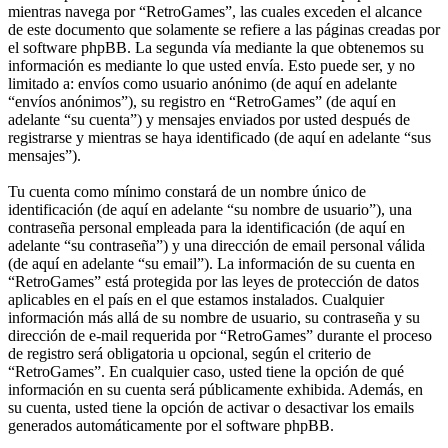
mientras navega por “RetroGames”, las cuales exceden el alcance
de este documento que solamente se refiere a las páginas creadas por
el software phpBB. La segunda vía mediante la que obtenemos su
información es mediante lo que usted envía. Esto puede ser, y no
limitado a: envíos como usuario anónimo (de aquí en adelante
“envíos anónimos”), su registro en “RetroGames” (de aquí en
adelante “su cuenta”) y mensajes enviados por usted después de
registrarse y mientras se haya identificado (de aquí en adelante “sus
mensajes”).
Tu cuenta como mínimo constará de un nombre único de
identificación (de aquí en adelante “su nombre de usuario”), una
contraseña personal empleada para la identificación (de aquí en
adelante “su contraseña”) y una dirección de email personal válida
(de aquí en adelante “su email”). La información de su cuenta en
“RetroGames” está protegida por las leyes de protección de datos
aplicables en el país en el que estamos instalados. Cualquier
información más allá de su nombre de usuario, su contraseña y su
dirección de e-mail requerida por “RetroGames” durante el proceso
de registro será obligatoria u opcional, según el criterio de
“RetroGames”. En cualquier caso, usted tiene la opción de qué
información en su cuenta será públicamente exhibida. Además, en
su cuenta, usted tiene la opción de activar o desactivar los emails
generados automáticamente por el software phpBB.