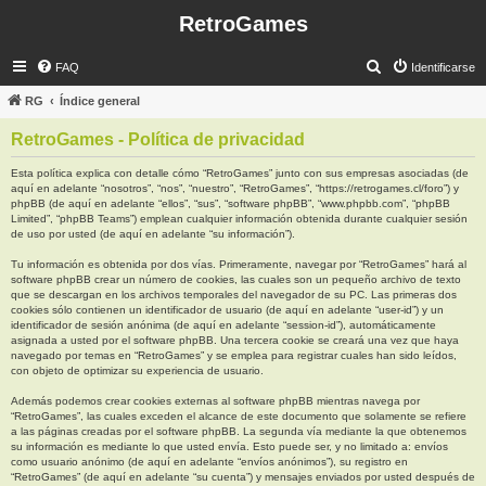
RetroGames
B
FAQ
Identificarse
u
RG
Índice general
s
RetroGames - Política de privacidad
c
a
Esta política explica con detalle cómo “RetroGames” junto con sus empresas asociadas (de
aquí en adelante “nosotros”, “nos”, “nuestro”, “RetroGames”, “https://retrogames.cl/foro”) y
r
phpBB (de aquí en adelante “ellos”, “sus”, “software phpBB”, “www.phpbb.com”, “phpBB
Limited”, “phpBB Teams”) emplean cualquier información obtenida durante cualquier sesión
de uso por usted (de aquí en adelante “su información”).
Tu información es obtenida por dos vías. Primeramente, navegar por “RetroGames” hará al
software phpBB crear un número de cookies, las cuales son un pequeño archivo de texto
que se descargan en los archivos temporales del navegador de su PC. Las primeras dos
cookies sólo contienen un identificador de usuario (de aquí en adelante “user-id”) y un
identificador de sesión anónima (de aquí en adelante “session-id”), automáticamente
asignada a usted por el software phpBB. Una tercera cookie se creará una vez que haya
navegado por temas en “RetroGames” y se emplea para registrar cuales han sido leídos,
con objeto de optimizar su experiencia de usuario.
Además podemos crear cookies externas al software phpBB mientras navega por
“RetroGames”, las cuales exceden el alcance de este documento que solamente se refiere
a las páginas creadas por el software phpBB. La segunda vía mediante la que obtenemos
su información es mediante lo que usted envía. Esto puede ser, y no limitado a: envíos
como usuario anónimo (de aquí en adelante “envíos anónimos”), su registro en
“RetroGames” (de aquí en adelante “su cuenta”) y mensajes enviados por usted después de