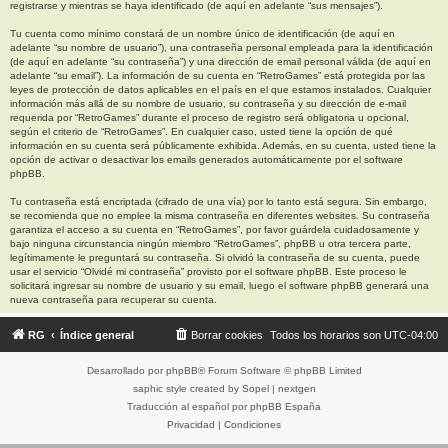
registrarse y mientras se haya identificado (de aquí en adelante “sus mensajes”).
Tu cuenta como mínimo constará de un nombre único de identificación (de aquí en
adelante “su nombre de usuario”), una contraseña personal empleada para la identificación
(de aquí en adelante “su contraseña”) y una dirección de email personal válida (de aquí en
adelante “su email”). La información de su cuenta en “RetroGames” está protegida por las
leyes de protección de datos aplicables en el país en el que estamos instalados. Cualquier
información más allá de su nombre de usuario, su contraseña y su dirección de e-mail
requerida por “RetroGames” durante el proceso de registro será obligatoria u opcional,
según el criterio de “RetroGames”. En cualquier caso, usted tiene la opción de qué
información en su cuenta será públicamente exhibida. Además, en su cuenta, usted tiene la
opción de activar o desactivar los emails generados automáticamente por el software
phpBB.
Tu contraseña está encriptada (cifrado de una vía) por lo tanto está segura. Sin embargo,
se recomienda que no emplee la misma contraseña en diferentes websites. Su contraseña
garantiza el acceso a su cuenta en “RetroGames”, por favor guárdela cuidadosamente y
bajo ninguna circunstancia ningún miembro “RetroGames”, phpBB u otra tercera parte,
legítimamente le preguntará su contraseña. Si olvidó la contraseña de su cuenta, puede
usar el servicio “Olvidé mi contraseña” provisto por el software phpBB. Este proceso le
solicitará ingresar su nombre de usuario y su email, luego el software phpBB generará una
nueva contraseña para recuperar su cuenta.
RG
Índice general
Borrar cookies
Todos los horarios son
UTC-04:00
Desarrollado por
phpBB
® Forum Software © phpBB Limited
saphic style created by
Sopel
|
nextgen
Traducción al español por
phpBB España
Privacidad
|
Condiciones