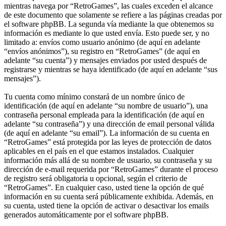
mientras navega por “RetroGames”, las cuales exceden el alcance
de este documento que solamente se refiere a las páginas creadas por
el software phpBB. La segunda vía mediante la que obtenemos su
información es mediante lo que usted envía. Esto puede ser, y no
limitado a: envíos como usuario anónimo (de aquí en adelante
“envíos anónimos”), su registro en “RetroGames” (de aquí en
adelante “su cuenta”) y mensajes enviados por usted después de
registrarse y mientras se haya identificado (de aquí en adelante “sus
mensajes”).
Tu cuenta como mínimo constará de un nombre único de
identificación (de aquí en adelante “su nombre de usuario”), una
contraseña personal empleada para la identificación (de aquí en
adelante “su contraseña”) y una dirección de email personal válida
(de aquí en adelante “su email”). La información de su cuenta en
“RetroGames” está protegida por las leyes de protección de datos
aplicables en el país en el que estamos instalados. Cualquier
información más allá de su nombre de usuario, su contraseña y su
dirección de e-mail requerida por “RetroGames” durante el proceso
de registro será obligatoria u opcional, según el criterio de
“RetroGames”. En cualquier caso, usted tiene la opción de qué
información en su cuenta será públicamente exhibida. Además, en
su cuenta, usted tiene la opción de activar o desactivar los emails
generados automáticamente por el software phpBB.