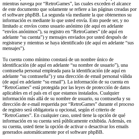
mientras navega por “RetroGames”, las cuales exceden el alcance
de este documento que solamente se refiere a las páginas creadas por
el software phpBB. La segunda vía mediante la que obtenemos su
información es mediante lo que usted envía. Esto puede ser, y no
limitado a: envíos como usuario anónimo (de aquí en adelante
“envíos anónimos”), su registro en “RetroGames” (de aquí en
adelante “su cuenta”) y mensajes enviados por usted después de
registrarse y mientras se haya identificado (de aquí en adelante “sus
mensajes”).
Tu cuenta como mínimo constará de un nombre único de
identificación (de aquí en adelante “su nombre de usuario”), una
contraseña personal empleada para la identificación (de aquí en
adelante “su contraseña”) y una dirección de email personal válida
(de aquí en adelante “su email”). La información de su cuenta en
“RetroGames” está protegida por las leyes de protección de datos
aplicables en el país en el que estamos instalados. Cualquier
información más allá de su nombre de usuario, su contraseña y su
dirección de e-mail requerida por “RetroGames” durante el proceso
de registro será obligatoria u opcional, según el criterio de
“RetroGames”. En cualquier caso, usted tiene la opción de qué
información en su cuenta será públicamente exhibida. Además, en
su cuenta, usted tiene la opción de activar o desactivar los emails
generados automáticamente por el software phpBB.