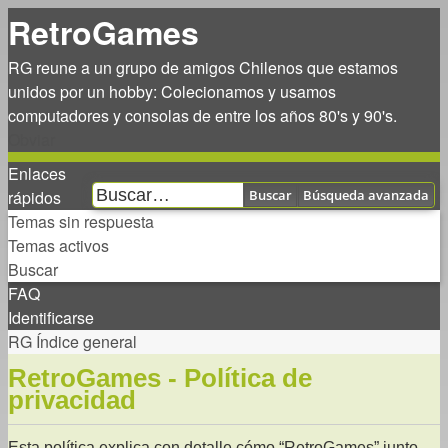
RetroGames
RG reune a un grupo de amigos Chilenos que estamos
unidos por un hobby: Colecionamos y usamos
computadores y consolas de entre los años 80's y 90's.
Obviar
Enlaces
rápidos
Buscar
Búsqueda avanzada
Temas sin respuesta
Temas activos
Buscar
FAQ
Identificarse
RG
Índice general
RetroGames - Política de
privacidad
Esta política explica con detalle cómo “RetroGames” junto