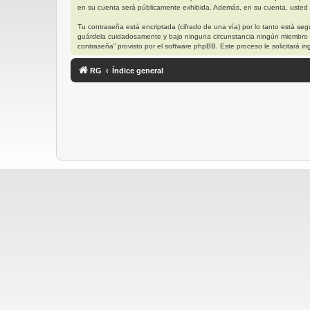
en su cuenta será públicamente exhibida. Además, en su cuenta, usted t
Tu contraseña está encriptada (cifrado de una vía) por lo tanto está s
guárdela cuidadosamente y bajo ninguna circunstancia ningún miembro “R
contraseña” provisto por el software phpBB. Este proceso le solicitará
RG
Índice general