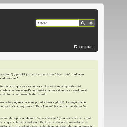
Buscar
Búsqueda avanzad
Identificarse
.cl/foro”) y phpBB (de aquí en adelante “ellos”, “sus”, “software
 información”).
vo de texto que se descargan en los archivos temporales del
en adelante “session-id”), automáticamente asignada a usted por el
ptimizar su experiencia de usuario.
ere a las páginas creadas por el software phpBB. La segunda vía
anónimos”), su registro en “RetroGames” (de aquí en adelante “su
ación (de aquí en adelante “su contraseña”) y una dirección de email
 en el que estamos instalados. Cualquier información más allá de su
etroGames”. En cualquier caso, usted tiene la opción de qué información