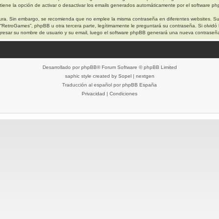
iene la opción de activar o desactivar los emails generados automáticamente por el software p
egura. Sin embargo, se recomienda que no emplee la misma contraseña en diferentes websites. S
etroGames”, phpBB u otra tercera parte, legítimamente le preguntará su contraseña. Si olvidó l
 ingresar su nombre de usuario y su email, luego el software phpBB generará una nueva contraseñ
Desarrollado por
phpBB
® Forum Software © phpBB Limited
saphic style created by
Sopel
|
nextgen
Traducción al español por
phpBB España
Privacidad
|
Condiciones