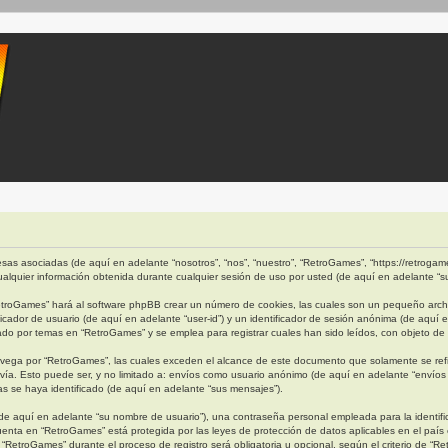
as asociadas (de aquí en adelante “nosotros”, “nos”, “nuestro”, “RetroGames”, “https://retrogames
quier información obtenida durante cualquier sesión de uso por usted (de aquí en adelante “su
etroGames” hará al software phpBB crear un número de cookies, las cuales son un pequeño archi
cador de usuario (de aquí en adelante “user-id”) y un identificador de sesión anónima (de aquí 
 por temas en “RetroGames” y se emplea para registrar cuales han sido leídos, con objeto de o
ega por “RetroGames”, las cuales exceden el alcance de este documento que solamente se refi
ía. Esto puede ser, y no limitado a: envíos como usuario anónimo (de aquí en adelante “envíos 
s se haya identificado (de aquí en adelante “sus mensajes”).
e aquí en adelante “su nombre de usuario”), una contraseña personal empleada para la identific
cuenta en “RetroGames” está protegida por las leyes de protección de datos aplicables en el país
“RetroGames” durante el proceso de registro será obligatoria u opcional, según el criterio de “R