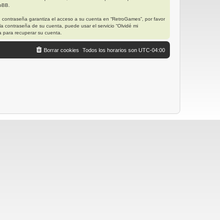
hpBB.
u contraseña garantiza el acceso a su cuenta en “RetroGames”, por favor
a contraseña de su cuenta, puede usar el servicio “Olvidé mi
a para recuperar su cuenta.
Borrar cookies
Todos los horarios son
UTC-04:00