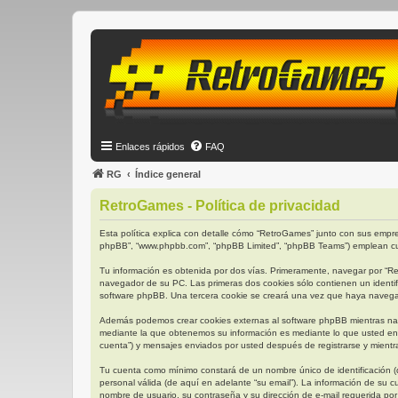
Enlaces rápidos
FAQ
RG
Índice general
RetroGames - Política de privacidad
Esta política explica con detalle cómo “RetroGames” junto con sus empres
phpBB”, “www.phpbb.com”, “phpBB Limited”, “phpBB Teams”) emplean cual
Tu información es obtenida por dos vías. Primeramente, navegar por “R
navegador de su PC. Las primeras dos cookies sólo contienen un identifi
software phpBB. Una tercera cookie se creará una vez que haya navegado
Además podemos crear cookies externas al software phpBB mientras nav
mediante la que obtenemos su información es mediante lo que usted env
cuenta”) y mensajes enviados por usted después de registrarse y mientra
Tu cuenta como mínimo constará de un nombre único de identificación (d
personal válida (de aquí en adelante “su email”). La información de su 
nombre de usuario, su contraseña y su dirección de e-mail requerida por 