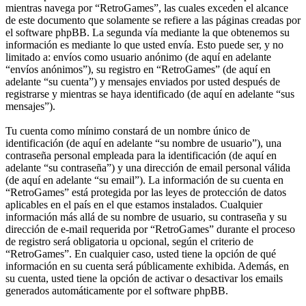
mientras navega por “RetroGames”, las cuales exceden el alcance
de este documento que solamente se refiere a las páginas creadas por
el software phpBB. La segunda vía mediante la que obtenemos su
información es mediante lo que usted envía. Esto puede ser, y no
limitado a: envíos como usuario anónimo (de aquí en adelante
“envíos anónimos”), su registro en “RetroGames” (de aquí en
adelante “su cuenta”) y mensajes enviados por usted después de
registrarse y mientras se haya identificado (de aquí en adelante “sus
mensajes”).
Tu cuenta como mínimo constará de un nombre único de
identificación (de aquí en adelante “su nombre de usuario”), una
contraseña personal empleada para la identificación (de aquí en
adelante “su contraseña”) y una dirección de email personal válida
(de aquí en adelante “su email”). La información de su cuenta en
“RetroGames” está protegida por las leyes de protección de datos
aplicables en el país en el que estamos instalados. Cualquier
información más allá de su nombre de usuario, su contraseña y su
dirección de e-mail requerida por “RetroGames” durante el proceso
de registro será obligatoria u opcional, según el criterio de
“RetroGames”. En cualquier caso, usted tiene la opción de qué
información en su cuenta será públicamente exhibida. Además, en
su cuenta, usted tiene la opción de activar o desactivar los emails
generados automáticamente por el software phpBB.