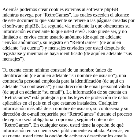
Además podemos crear cookies externas al software phpBB
mientras navega por “RetroGames”, las cuales exceden el alcance
de este documento que solamente se refiere a las páginas creadas por
el software phpBB. La segunda vía mediante la que obtenemos su
información es mediante lo que usted envía. Esto puede ser, y no
limitado a: envíos como usuario anónimo (de aquí en adelante
“envíos anónimos”), su registro en “RetroGames” (de aquí en
adelante “su cuenta”) y mensajes enviados por usted después de
registrarse y mientras se haya identificado (de aquí en adelante “sus
mensajes”).
Tu cuenta como mínimo constará de un nombre único de
identificación (de aquí en adelante “su nombre de usuario”), una
contraseña personal empleada para la identificación (de aquí en
adelante “su contraseña”) y una dirección de email personal válida
(de aquí en adelante “su email”). La información de su cuenta en
“RetroGames” está protegida por las leyes de protección de datos
aplicables en el país en el que estamos instalados. Cualquier
información más allá de su nombre de usuario, su contraseña y su
dirección de e-mail requerida por “RetroGames” durante el proceso
de registro será obligatoria u opcional, según el criterio de
“RetroGames”. En cualquier caso, usted tiene la opción de qué
información en su cuenta será públicamente exhibida. Además, en
su cuenta, usted tiene la opción de activar o desactivar los emails