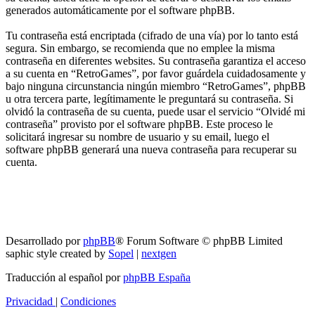
generados automáticamente por el software phpBB.
Tu contraseña está encriptada (cifrado de una vía) por lo tanto está
segura. Sin embargo, se recomienda que no emplee la misma
contraseña en diferentes websites. Su contraseña garantiza el acceso
a su cuenta en “RetroGames”, por favor guárdela cuidadosamente y
bajo ninguna circunstancia ningún miembro “RetroGames”, phpBB
u otra tercera parte, legítimamente le preguntará su contraseña. Si
olvidó la contraseña de su cuenta, puede usar el servicio “Olvidé mi
contraseña” provisto por el software phpBB. Este proceso le
solicitará ingresar su nombre de usuario y su email, luego el
software phpBB generará una nueva contraseña para recuperar su
cuenta.
RG
Índice general
Todos los horarios son
UTC-04:00
Borrar cookies
Desarrollado por
phpBB
® Forum Software © phpBB Limited
saphic style created by
Sopel
|
nextgen
Traducción al español por
phpBB España
Privacidad
|
Condiciones