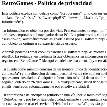
RetroGames - Política de privacidad
Esta política explica con detalle cómo “RetroGames” junto con sus em
adelante “ellos”, “sus”, “software phpBB”, “www.phpbb.com”, “phpBB
información”).
Tu información es obtenida por dos vías. Primeramente, navegar por 
archivos temporales del navegador de su PC. Las primeras dos cookies 
“session-id”), automáticamente asignada a usted por el software phpB
con objeto de optimizar su experiencia de usuario.
Además podemos crear cookies externas al software phpBB mientras na
phpBB. La segunda vía mediante la que obtenemos su información es m
registro en “RetroGames” (de aquí en adelante “su cuenta”) y mensajes
Tu cuenta como mínimo constará de un nombre único de identificación 
contraseña”) y una dirección de email personal válida (de aquí en adel
que estamos instalados. Cualquier información más allá de su nombre d
según el criterio de “RetroGames”. En cualquier caso, usted tiene la 
emails generados automáticamente por el software phpBB.
Tu contraseña está encriptada (cifrado de una vía) por lo tanto está 
“RetroGames”, por favor guárdela cuidadosamente y bajo ninguna circ
su cuenta, puede usar el servicio “Olvidé mi contraseña” provisto por