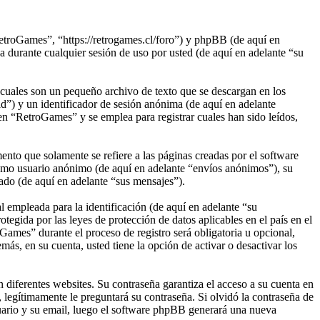
etroGames”, “https://retrogames.cl/foro”) y phpBB (de aquí en
rante cualquier sesión de uso por usted (de aquí en adelante “su
cuales son un pequeño archivo de texto que se descargan en los
d”) y un identificador de sesión anónima (de aquí en adelante
n “RetroGames” y se emplea para registrar cuales han sido leídos,
to que solamente se refiere a las páginas creadas por el software
omo usuario anónimo (de aquí en adelante “envíos anónimos”), su
ado (de aquí en adelante “sus mensajes”).
empleada para la identificación (de aquí en adelante “su
egida por las leyes de protección de datos aplicables en el país en el
Games” durante el proceso de registro será obligatoria u opcional,
ás, en su cuenta, usted tiene la opción de activar o desactivar los
 diferentes websites. Su contraseña garantiza el acceso a su cuenta en
egítimamente le preguntará su contraseña. Si olvidó la contraseña de
suario y su email, luego el software phpBB generará una nueva