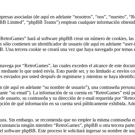
presas asociadas (de aquí en adelante “nosotros”, “nos”, “nuestro”, “R
 Limited”, “phpBB Teams”) emplean cualquier información obtenida du
“RetroGames” hará al software phpBB crear un número de cookies, las 
sólo contienen un identificador de usuario (de aquí en adelante “user-i
B. Una tercera cookie se creará una vez que haya navegado por temas e
vega por “RetroGames”, las cuales exceden el alcance de este documen
ediante lo que usted envía. Esto puede ser, y no limitado a: envíos c
 enviados por usted después de registrarse y mientras se haya identific
(de aquí en adelante “su nombre de usuario”), una contraseña personal 
ante “su email”). La información de su cuenta en “RetroGames” está prot
e usuario, su contraseña y su dirección de e-mail requerida por “Retro
opción de qué información en su cuenta será públicamente exhibida. Adem
segura. Sin embargo, se recomienda que no emplee la misma contraseña en
unstancia ningún miembro “RetroGames”, phpBB u otra tercera parte, l
 el software phpBB. Este proceso le solicitará ingresar su nombre de u