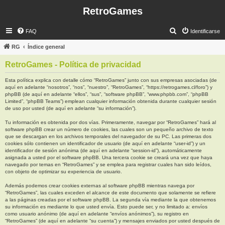
RetroGames
B
FAQ
Identificarse
u
RG
Índice general
s
RetroGames - Política de privacidad
c
a
Esta política explica con detalle cómo “RetroGames” junto con sus empresas asociadas (de
aquí en adelante “nosotros”, “nos”, “nuestro”, “RetroGames”, “https://retrogames.cl/foro”) y
r
phpBB (de aquí en adelante “ellos”, “sus”, “software phpBB”, “www.phpbb.com”, “phpBB
Limited”, “phpBB Teams”) emplean cualquier información obtenida durante cualquier sesión
de uso por usted (de aquí en adelante “su información”).
Tu información es obtenida por dos vías. Primeramente, navegar por “RetroGames” hará al
software phpBB crear un número de cookies, las cuales son un pequeño archivo de texto
que se descargan en los archivos temporales del navegador de su PC. Las primeras dos
cookies sólo contienen un identificador de usuario (de aquí en adelante “user-id”) y un
identificador de sesión anónima (de aquí en adelante “session-id”), automáticamente
asignada a usted por el software phpBB. Una tercera cookie se creará una vez que haya
navegado por temas en “RetroGames” y se emplea para registrar cuales han sido leídos,
con objeto de optimizar su experiencia de usuario.
Además podemos crear cookies externas al software phpBB mientras navega por
“RetroGames”, las cuales exceden el alcance de este documento que solamente se refiere
a las páginas creadas por el software phpBB. La segunda vía mediante la que obtenemos
su información es mediante lo que usted envía. Esto puede ser, y no limitado a: envíos
como usuario anónimo (de aquí en adelante “envíos anónimos”), su registro en
“RetroGames” (de aquí en adelante “su cuenta”) y mensajes enviados por usted después de