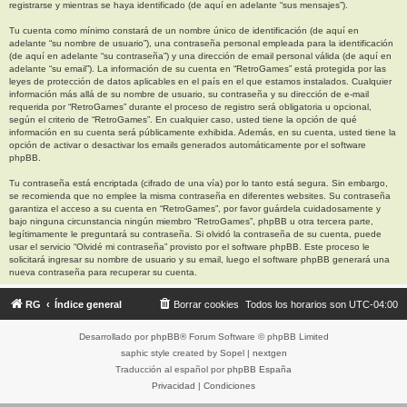
registrarse y mientras se haya identificado (de aquí en adelante “sus mensajes”).
Tu cuenta como mínimo constará de un nombre único de identificación (de aquí en
adelante “su nombre de usuario”), una contraseña personal empleada para la identificación
(de aquí en adelante “su contraseña”) y una dirección de email personal válida (de aquí en
adelante “su email”). La información de su cuenta en “RetroGames” está protegida por las
leyes de protección de datos aplicables en el país en el que estamos instalados. Cualquier
información más allá de su nombre de usuario, su contraseña y su dirección de e-mail
requerida por “RetroGames” durante el proceso de registro será obligatoria u opcional,
según el criterio de “RetroGames”. En cualquier caso, usted tiene la opción de qué
información en su cuenta será públicamente exhibida. Además, en su cuenta, usted tiene la
opción de activar o desactivar los emails generados automáticamente por el software
phpBB.
Tu contraseña está encriptada (cifrado de una vía) por lo tanto está segura. Sin embargo,
se recomienda que no emplee la misma contraseña en diferentes websites. Su contraseña
garantiza el acceso a su cuenta en “RetroGames”, por favor guárdela cuidadosamente y
bajo ninguna circunstancia ningún miembro “RetroGames”, phpBB u otra tercera parte,
legítimamente le preguntará su contraseña. Si olvidó la contraseña de su cuenta, puede
usar el servicio “Olvidé mi contraseña” provisto por el software phpBB. Este proceso le
solicitará ingresar su nombre de usuario y su email, luego el software phpBB generará una
nueva contraseña para recuperar su cuenta.
RG
Índice general
Borrar cookies
Todos los horarios son
UTC-04:00
Desarrollado por
phpBB
® Forum Software © phpBB Limited
saphic style created by
Sopel
|
nextgen
Traducción al español por
phpBB España
Privacidad
|
Condiciones