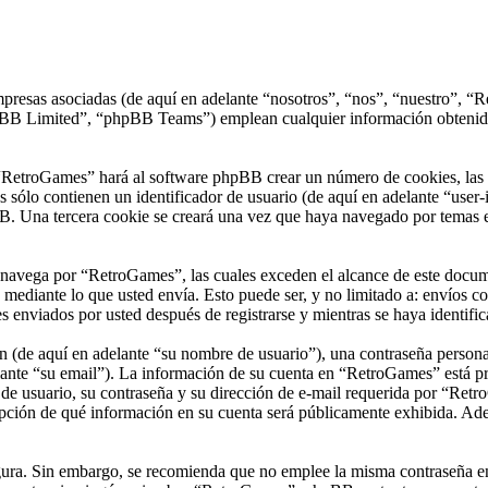
presas asociadas (de aquí en adelante “nosotros”, “nos”, “nuestro”, “R
 Limited”, “phpBB Teams”) emplean cualquier información obtenida du
“RetroGames” hará al software phpBB crear un número de cookies, las 
sólo contienen un identificador de usuario (de aquí en adelante “user-i
B. Una tercera cookie se creará una vez que haya navegado por temas e
vega por “RetroGames”, las cuales exceden el alcance de este documen
ediante lo que usted envía. Esto puede ser, y no limitado a: envíos c
 enviados por usted después de registrarse y mientras se haya identific
(de aquí en adelante “su nombre de usuario”), una contraseña personal 
ante “su email”). La información de su cuenta en “RetroGames” está prot
e usuario, su contraseña y su dirección de e-mail requerida por “Retro
opción de qué información en su cuenta será públicamente exhibida. Adem
segura. Sin embargo, se recomienda que no emplee la misma contraseña en