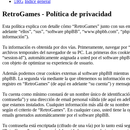
RG
Índice general
RetroGames - Política de privacidad
Esta política explica con detalle cómo “RetroGames” junto con sus em
adelante “ellos”, “sus”, “software phpBB”, “www.phpbb.com”, “phpBB
información”).
Tu información es obtenida por dos vías. Primeramente, navegar por 
archivos temporales del navegador de su PC. Las primeras dos cookies 
“session-id”), automáticamente asignada a usted por el software phpB
con objeto de optimizar su experiencia de usuario.
Además podemos crear cookies externas al software phpBB mientras na
phpBB. La segunda vía mediante la que obtenemos su información es m
registro en “RetroGames” (de aquí en adelante “su cuenta”) y mensajes
Tu cuenta como mínimo constará de un nombre único de identificación 
contraseña”) y una dirección de email personal válida (de aquí en adel
que estamos instalados. Cualquier información más allá de su nombre d
según el criterio de “RetroGames”. En cualquier caso, usted tiene la 
emails generados automáticamente por el software phpBB.
Tu contraseña está encriptada (cifrado de una vía) por lo tanto está 