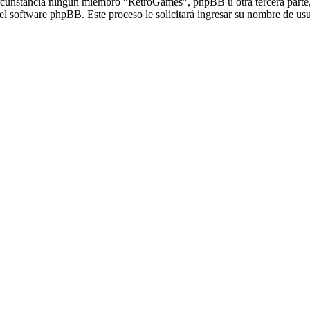
unstancia ningún miembro “RetroGames”, phpBB u otra tercera parte, l
 el software phpBB. Este proceso le solicitará ingresar su nombre de u