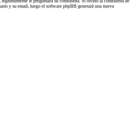
egítimamente le preguntará su contraseña. Si olvidó la contraseña de
suario y su email, luego el software phpBB generará una nueva