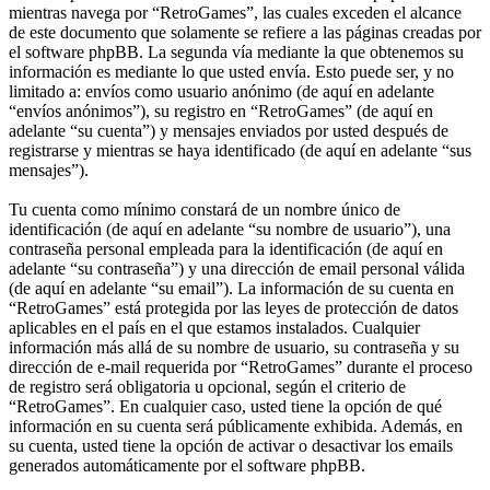
mientras navega por “RetroGames”, las cuales exceden el alcance
de este documento que solamente se refiere a las páginas creadas por
el software phpBB. La segunda vía mediante la que obtenemos su
información es mediante lo que usted envía. Esto puede ser, y no
limitado a: envíos como usuario anónimo (de aquí en adelante
“envíos anónimos”), su registro en “RetroGames” (de aquí en
adelante “su cuenta”) y mensajes enviados por usted después de
registrarse y mientras se haya identificado (de aquí en adelante “sus
mensajes”).
Tu cuenta como mínimo constará de un nombre único de
identificación (de aquí en adelante “su nombre de usuario”), una
contraseña personal empleada para la identificación (de aquí en
adelante “su contraseña”) y una dirección de email personal válida
(de aquí en adelante “su email”). La información de su cuenta en
“RetroGames” está protegida por las leyes de protección de datos
aplicables en el país en el que estamos instalados. Cualquier
información más allá de su nombre de usuario, su contraseña y su
dirección de e-mail requerida por “RetroGames” durante el proceso
de registro será obligatoria u opcional, según el criterio de
“RetroGames”. En cualquier caso, usted tiene la opción de qué
información en su cuenta será públicamente exhibida. Además, en
su cuenta, usted tiene la opción de activar o desactivar los emails
generados automáticamente por el software phpBB.