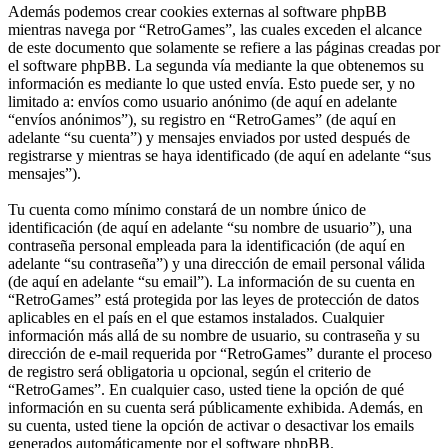
Además podemos crear cookies externas al software phpBB
mientras navega por “RetroGames”, las cuales exceden el alcance
de este documento que solamente se refiere a las páginas creadas por
el software phpBB. La segunda vía mediante la que obtenemos su
información es mediante lo que usted envía. Esto puede ser, y no
limitado a: envíos como usuario anónimo (de aquí en adelante
“envíos anónimos”), su registro en “RetroGames” (de aquí en
adelante “su cuenta”) y mensajes enviados por usted después de
registrarse y mientras se haya identificado (de aquí en adelante “sus
mensajes”).
Tu cuenta como mínimo constará de un nombre único de
identificación (de aquí en adelante “su nombre de usuario”), una
contraseña personal empleada para la identificación (de aquí en
adelante “su contraseña”) y una dirección de email personal válida
(de aquí en adelante “su email”). La información de su cuenta en
“RetroGames” está protegida por las leyes de protección de datos
aplicables en el país en el que estamos instalados. Cualquier
información más allá de su nombre de usuario, su contraseña y su
dirección de e-mail requerida por “RetroGames” durante el proceso
de registro será obligatoria u opcional, según el criterio de
“RetroGames”. En cualquier caso, usted tiene la opción de qué
información en su cuenta será públicamente exhibida. Además, en
su cuenta, usted tiene la opción de activar o desactivar los emails
generados automáticamente por el software phpBB.