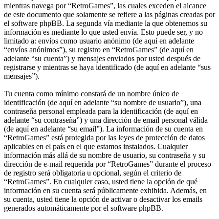
mientras navega por “RetroGames”, las cuales exceden el alcance
de este documento que solamente se refiere a las páginas creadas por
el software phpBB. La segunda vía mediante la que obtenemos su
información es mediante lo que usted envía. Esto puede ser, y no
limitado a: envíos como usuario anónimo (de aquí en adelante
“envíos anónimos”), su registro en “RetroGames” (de aquí en
adelante “su cuenta”) y mensajes enviados por usted después de
registrarse y mientras se haya identificado (de aquí en adelante “sus
mensajes”).
Tu cuenta como mínimo constará de un nombre único de
identificación (de aquí en adelante “su nombre de usuario”), una
contraseña personal empleada para la identificación (de aquí en
adelante “su contraseña”) y una dirección de email personal válida
(de aquí en adelante “su email”). La información de su cuenta en
“RetroGames” está protegida por las leyes de protección de datos
aplicables en el país en el que estamos instalados. Cualquier
información más allá de su nombre de usuario, su contraseña y su
dirección de e-mail requerida por “RetroGames” durante el proceso
de registro será obligatoria u opcional, según el criterio de
“RetroGames”. En cualquier caso, usted tiene la opción de qué
información en su cuenta será públicamente exhibida. Además, en
su cuenta, usted tiene la opción de activar o desactivar los emails
generados automáticamente por el software phpBB.