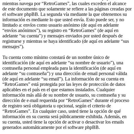
mientras navega por “RetroGames”, las cuales exceden el alcance
de este documento que solamente se refiere a las páginas creadas por
el software phpBB. La segunda vía mediante la que obtenemos su
información es mediante lo que usted envía. Esto puede ser, y no
limitado a: envíos como usuario anónimo (de aquí en adelante
“envíos anónimos”), su registro en “RetroGames” (de aquí en
adelante “su cuenta”) y mensajes enviados por usted después de
registrarse y mientras se haya identificado (de aquí en adelante “sus
mensajes”).
Tu cuenta como mínimo constará de un nombre único de
identificación (de aquí en adelante “su nombre de usuario”), una
contraseña personal empleada para la identificación (de aquí en
adelante “su contraseña”) y una dirección de email personal válida
(de aquí en adelante “su email”). La información de su cuenta en
“RetroGames” está protegida por las leyes de protección de datos
aplicables en el país en el que estamos instalados. Cualquier
información más allá de su nombre de usuario, su contraseña y su
dirección de e-mail requerida por “RetroGames” durante el proceso
de registro será obligatoria u opcional, según el criterio de
“RetroGames”. En cualquier caso, usted tiene la opción de qué
información en su cuenta será públicamente exhibida. Además, en
su cuenta, usted tiene la opción de activar o desactivar los emails
generados automáticamente por el software phpBB.