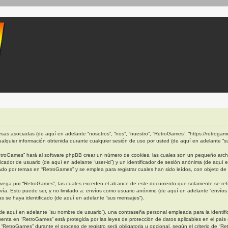
as asociadas (de aquí en adelante “nosotros”, “nos”, “nuestro”, “RetroGames”, “https://retrogames
quier información obtenida durante cualquier sesión de uso por usted (de aquí en adelante “su
etroGames” hará al software phpBB crear un número de cookies, las cuales son un pequeño archi
cador de usuario (de aquí en adelante “user-id”) y un identificador de sesión anónima (de aquí 
 por temas en “RetroGames” y se emplea para registrar cuales han sido leídos, con objeto de o
ega por “RetroGames”, las cuales exceden el alcance de este documento que solamente se refi
ía. Esto puede ser, y no limitado a: envíos como usuario anónimo (de aquí en adelante “envíos 
s se haya identificado (de aquí en adelante “sus mensajes”).
e aquí en adelante “su nombre de usuario”), una contraseña personal empleada para la identific
cuenta en “RetroGames” está protegida por las leyes de protección de datos aplicables en el país
“RetroGames” durante el proceso de registro será obligatoria u opcional, según el criterio de “R