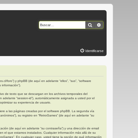
Buscar
Búsqueda avanzad
Identificarse
.cl/foro”) y phpBB (de aquí en adelante “ellos”, “sus”, “software
 información”).
vo de texto que se descargan en los archivos temporales del
en adelante “session-id”), automáticamente asignada a usted por el
ptimizar su experiencia de usuario.
ere a las páginas creadas por el software phpBB. La segunda vía
anónimos”), su registro en “RetroGames” (de aquí en adelante “su
ación (de aquí en adelante “su contraseña”) y una dirección de email
 en el que estamos instalados. Cualquier información más allá de su
etroGames”. En cualquier caso, usted tiene la opción de qué información