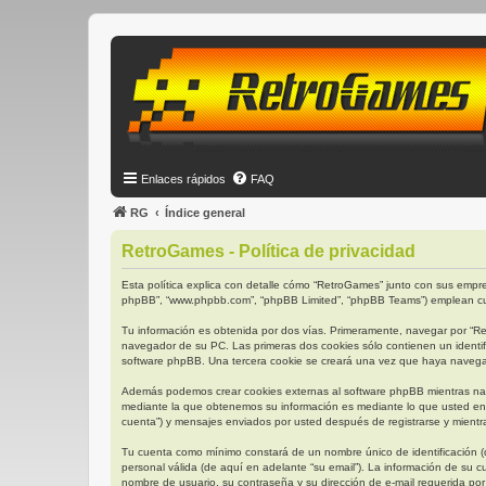
Enlaces rápidos
FAQ
RG
Índice general
RetroGames - Política de privacidad
Esta política explica con detalle cómo “RetroGames” junto con sus empres
phpBB”, “www.phpbb.com”, “phpBB Limited”, “phpBB Teams”) emplean cual
Tu información es obtenida por dos vías. Primeramente, navegar por “R
navegador de su PC. Las primeras dos cookies sólo contienen un identifi
software phpBB. Una tercera cookie se creará una vez que haya navegado
Además podemos crear cookies externas al software phpBB mientras nav
mediante la que obtenemos su información es mediante lo que usted env
cuenta”) y mensajes enviados por usted después de registrarse y mientra
Tu cuenta como mínimo constará de un nombre único de identificación (d
personal válida (de aquí en adelante “su email”). La información de su 
nombre de usuario, su contraseña y su dirección de e-mail requerida por 