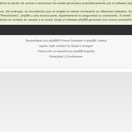
iene la opción de activar o desactivar los emails generados automáticamente por el software p
egura. Sin embargo, se recomienda que no emplee la misma contraseña en diferentes websites. S
etroGames”, phpBB u otra tercera parte, legítimamente le preguntará su contraseña. Si olvidó l
 ingresar su nombre de usuario y su email, luego el software phpBB generará una nueva contraseñ
Desarrollado por
phpBB
® Forum Software © phpBB Limited
saphic style created by
Sopel
|
nextgen
Traducción al español por
phpBB España
Privacidad
|
Condiciones