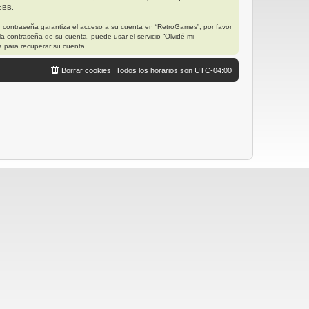
hpBB.
u contraseña garantiza el acceso a su cuenta en “RetroGames”, por favor
a contraseña de su cuenta, puede usar el servicio “Olvidé mi
a para recuperar su cuenta.
Borrar cookies
Todos los horarios son
UTC-04:00