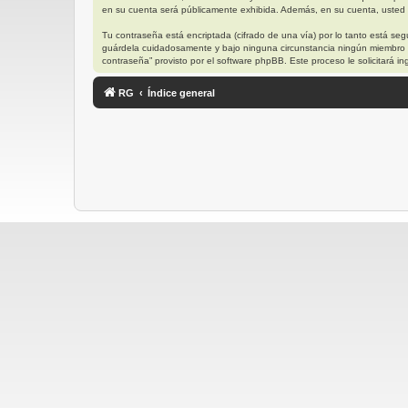
en su cuenta será públicamente exhibida. Además, en su cuenta, usted t
Tu contraseña está encriptada (cifrado de una vía) por lo tanto está s
guárdela cuidadosamente y bajo ninguna circunstancia ningún miembro “R
contraseña” provisto por el software phpBB. Este proceso le solicitará
RG
Índice general