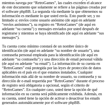
mientras navega por “RetroGames”, las cuales exceden el alcance
de este documento que solamente se refiere a las páginas creadas por
el software phpBB. La segunda vía mediante la que obtenemos su
información es mediante lo que usted envía. Esto puede ser, y no
limitado a: envíos como usuario anónimo (de aquí en adelante
“envíos anónimos”), su registro en “RetroGames” (de aquí en
adelante “su cuenta”) y mensajes enviados por usted después de
registrarse y mientras se haya identificado (de aquí en adelante “sus
mensajes”).
Tu cuenta como mínimo constará de un nombre único de
identificación (de aquí en adelante “su nombre de usuario”), una
contraseña personal empleada para la identificación (de aquí en
adelante “su contraseña”) y una dirección de email personal válida
(de aquí en adelante “su email”). La información de su cuenta en
“RetroGames” está protegida por las leyes de protección de datos
aplicables en el país en el que estamos instalados. Cualquier
información más allá de su nombre de usuario, su contraseña y su
dirección de e-mail requerida por “RetroGames” durante el proceso
de registro será obligatoria u opcional, según el criterio de
“RetroGames”. En cualquier caso, usted tiene la opción de qué
información en su cuenta será públicamente exhibida. Además, en
su cuenta, usted tiene la opción de activar o desactivar los emails
generados automáticamente por el software phpBB.