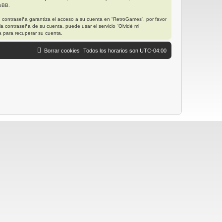
hpBB.
u contraseña garantiza el acceso a su cuenta en “RetroGames”, por favor
a contraseña de su cuenta, puede usar el servicio “Olvidé mi
a para recuperar su cuenta.
Borrar cookies
Todos los horarios son
UTC-04:00