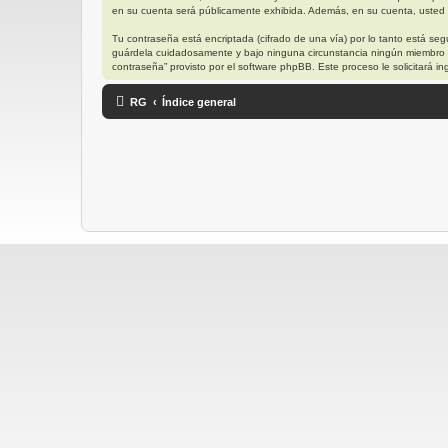
en su cuenta será públicamente exhibida. Además, en su cuenta, usted t
Tu contraseña está encriptada (cifrado de una vía) por lo tanto está s
guárdela cuidadosamente y bajo ninguna circunstancia ningún miembro “R
contraseña” provisto por el software phpBB. Este proceso le solicitará
RG
Índice general