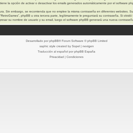
iene la opción de activar o desactivar los emails generados automáticamente por el software p
egura. Sin embargo, se recomienda que no emplee la misma contraseña en diferentes websites. S
etroGames”, phpBB u otra tercera parte, legítimamente le preguntará su contraseña. Si olvidó l
 ingresar su nombre de usuario y su email, luego el software phpBB generará una nueva contraseñ
Desarrollado por
phpBB
® Forum Software © phpBB Limited
saphic style created by
Sopel
|
nextgen
Traducción al español por
phpBB España
Privacidad
|
Condiciones