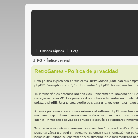
Enlaces rápidos
FAQ
RG
Índice general
RetroGames - Política de privacidad
Esta política explica con detalle cómo “RetroGames” junto con sus empres
phpBB”, “www.phpbb.com”, “phpBB Limited”, “phpBB Teams”) emplean cual
Tu información es obtenida por dos vías. Primeramente, navegar por “R
navegador de su PC. Las primeras dos cookies sólo contienen un identifi
software phpBB. Una tercera cookie se creará una vez que haya navegado
Además podemos crear cookies externas al software phpBB mientras nav
mediante la que obtenemos su información es mediante lo que usted env
cuenta”) y mensajes enviados por usted después de registrarse y mientra
Tu cuenta como mínimo constará de un nombre único de identificación (d
personal válida (de aquí en adelante “su email”). La información de su 
nombre de usuario, su contraseña y su dirección de e-mail requerida por 