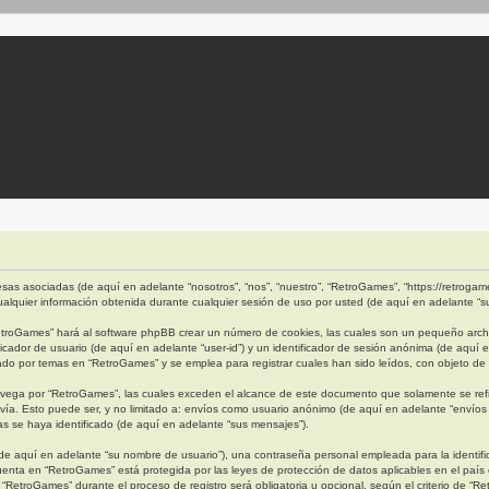
as asociadas (de aquí en adelante “nosotros”, “nos”, “nuestro”, “RetroGames”, “https://retrogames
quier información obtenida durante cualquier sesión de uso por usted (de aquí en adelante “su
etroGames” hará al software phpBB crear un número de cookies, las cuales son un pequeño archi
cador de usuario (de aquí en adelante “user-id”) y un identificador de sesión anónima (de aquí 
 por temas en “RetroGames” y se emplea para registrar cuales han sido leídos, con objeto de o
ega por “RetroGames”, las cuales exceden el alcance de este documento que solamente se refi
ía. Esto puede ser, y no limitado a: envíos como usuario anónimo (de aquí en adelante “envíos 
s se haya identificado (de aquí en adelante “sus mensajes”).
e aquí en adelante “su nombre de usuario”), una contraseña personal empleada para la identific
cuenta en “RetroGames” está protegida por las leyes de protección de datos aplicables en el país
“RetroGames” durante el proceso de registro será obligatoria u opcional, según el criterio de “R