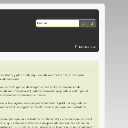
Buscar
Búsqueda avanzad
Identificarse
.cl/foro”) y phpBB (de aquí en adelante “ellos”, “sus”, “software
 información”).
vo de texto que se descargan en los archivos temporales del
en adelante “session-id”), automáticamente asignada a usted por el
ptimizar su experiencia de usuario.
ere a las páginas creadas por el software phpBB. La segunda vía
anónimos”), su registro en “RetroGames” (de aquí en adelante “su
ación (de aquí en adelante “su contraseña”) y una dirección de email
 en el que estamos instalados. Cualquier información más allá de su
etroGames”. En cualquier caso, usted tiene la opción de qué información