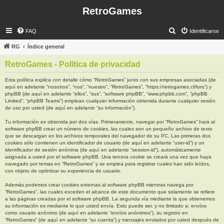
RetroGames
B
FAQ
Identificarse
u
RG
Índice general
s
RetroGames - Política de privacidad
c
a
Esta política explica con detalle cómo “RetroGames” junto con sus empresas asociadas (de
aquí en adelante “nosotros”, “nos”, “nuestro”, “RetroGames”, “https://retrogames.cl/foro”) y
r
phpBB (de aquí en adelante “ellos”, “sus”, “software phpBB”, “www.phpbb.com”, “phpBB
Limited”, “phpBB Teams”) emplean cualquier información obtenida durante cualquier sesión
de uso por usted (de aquí en adelante “su información”).
Tu información es obtenida por dos vías. Primeramente, navegar por “RetroGames” hará al
software phpBB crear un número de cookies, las cuales son un pequeño archivo de texto
que se descargan en los archivos temporales del navegador de su PC. Las primeras dos
cookies sólo contienen un identificador de usuario (de aquí en adelante “user-id”) y un
identificador de sesión anónima (de aquí en adelante “session-id”), automáticamente
asignada a usted por el software phpBB. Una tercera cookie se creará una vez que haya
navegado por temas en “RetroGames” y se emplea para registrar cuales han sido leídos,
con objeto de optimizar su experiencia de usuario.
Además podemos crear cookies externas al software phpBB mientras navega por
“RetroGames”, las cuales exceden el alcance de este documento que solamente se refiere
a las páginas creadas por el software phpBB. La segunda vía mediante la que obtenemos
su información es mediante lo que usted envía. Esto puede ser, y no limitado a: envíos
como usuario anónimo (de aquí en adelante “envíos anónimos”), su registro en
“RetroGames” (de aquí en adelante “su cuenta”) y mensajes enviados por usted después de