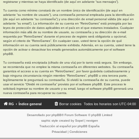
registrarse y mientras se haya identificado (de aquí en adelante “sus mensajes”).
Tu cuenta como mínimo constará de un nombre único de identificación (de aquí en
adelante “su nombre de usuario”), una contraseña personal empleada para la identificación
(de aquí en adelante “su contraseña”) y una dirección de email personal válida (de aquí en
adelante “su email”). La información de su cuenta en “RetroGames” está protegida por las
leyes de protección de datos aplicables en el país en el que estamos instalados. Cualquier
información más allá de su nombre de usuario, su contraseña y su dirección de e-mail
requerida por “RetroGames” durante el proceso de registro será obligatoria u opcional,
según el criterio de “RetroGames”. En cualquier caso, usted tiene la opción de qué
información en su cuenta será públicamente exhibida. Además, en su cuenta, usted tiene la
opción de activar o desactivar los emails generados automáticamente por el software
phpBB.
Tu contraseña está encriptada (cifrado de una vía) por lo tanto está segura. Sin embargo,
se recomienda que no emplee la misma contraseña en diferentes websites. Su contraseña
garantiza el acceso a su cuenta en “RetroGames”, por favor guárdela cuidadosamente y
bajo ninguna circunstancia ningún miembro “RetroGames”, phpBB u otra tercera parte,
legítimamente le preguntará su contraseña. Si olvidó la contraseña de su cuenta, puede
usar el servicio “Olvidé mi contraseña” provisto por el software phpBB. Este proceso le
solicitará ingresar su nombre de usuario y su email, luego el software phpBB generará una
nueva contraseña para recuperar su cuenta.
RG
Índice general
Borrar cookies
Todos los horarios son
UTC-04:00
Desarrollado por
phpBB
® Forum Software © phpBB Limited
saphic style created by
Sopel
|
nextgen
Traducción al español por
phpBB España
Privacidad
|
Condiciones