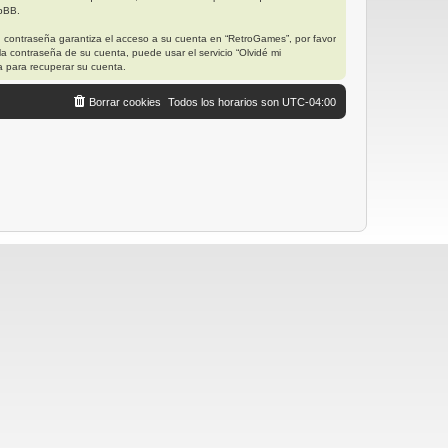
hpBB.
u contraseña garantiza el acceso a su cuenta en “RetroGames”, por favor
a contraseña de su cuenta, puede usar el servicio “Olvidé mi
a para recuperar su cuenta.
Borrar cookies
Todos los horarios son
UTC-04:00