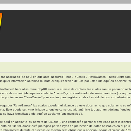
as asociadas (de aquí en adelante “nosotros”, “nos”, “nuestro”, “RetroGames”, “https://retrogames
quier información obtenida durante cualquier sesión de uso por usted (de aquí en adelante “su
etroGames” hará al software phpBB crear un número de cookies, las cuales son un pequeño archi
cador de usuario (de aquí en adelante “user-id”) y un identificador de sesión anónima (de aquí 
 por temas en “RetroGames” y se emplea para registrar cuales han sido leídos, con objeto de o
ega por “RetroGames”, las cuales exceden el alcance de este documento que solamente se refi
ía. Esto puede ser, y no limitado a: envíos como usuario anónimo (de aquí en adelante “envíos 
s se haya identificado (de aquí en adelante “sus mensajes”).
e aquí en adelante “su nombre de usuario”), una contraseña personal empleada para la identific
cuenta en “RetroGames” está protegida por las leyes de protección de datos aplicables en el país
“RetroGames” durante el proceso de registro será obligatoria u opcional, según el criterio de “R