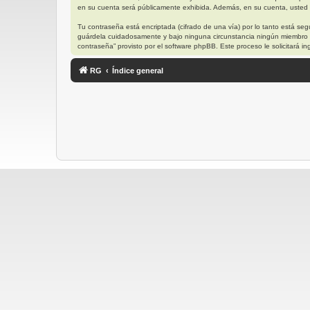
en su cuenta será públicamente exhibida. Además, en su cuenta, usted t
Tu contraseña está encriptada (cifrado de una vía) por lo tanto está s
guárdela cuidadosamente y bajo ninguna circunstancia ningún miembro “R
contraseña” provisto por el software phpBB. Este proceso le solicitará
RG
Índice general