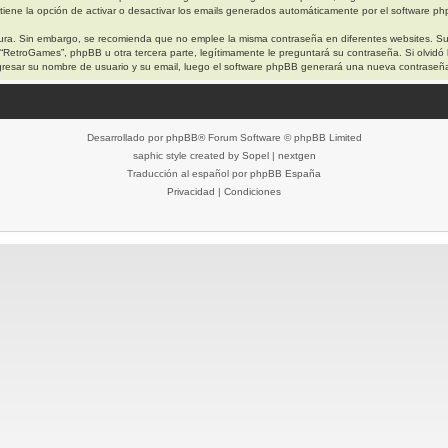
iene la opción de activar o desactivar los emails generados automáticamente por el software p
egura. Sin embargo, se recomienda que no emplee la misma contraseña en diferentes websites. S
etroGames”, phpBB u otra tercera parte, legítimamente le preguntará su contraseña. Si olvidó l
 ingresar su nombre de usuario y su email, luego el software phpBB generará una nueva contraseñ
Desarrollado por
phpBB
® Forum Software © phpBB Limited
saphic style created by
Sopel
|
nextgen
Traducción al español por
phpBB España
Privacidad
|
Condiciones