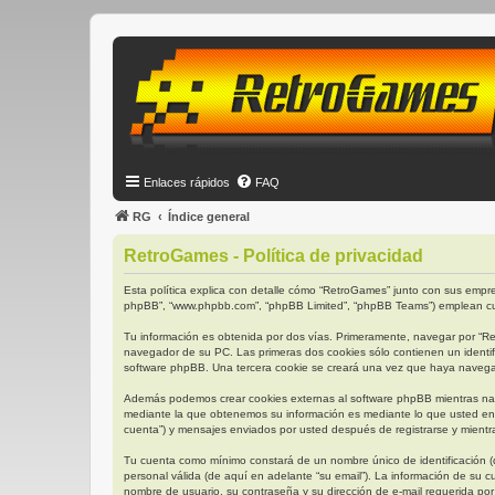
Enlaces rápidos
FAQ
RG
Índice general
RetroGames - Política de privacidad
Esta política explica con detalle cómo “RetroGames” junto con sus empres
phpBB”, “www.phpbb.com”, “phpBB Limited”, “phpBB Teams”) emplean cual
Tu información es obtenida por dos vías. Primeramente, navegar por “R
navegador de su PC. Las primeras dos cookies sólo contienen un identifi
software phpBB. Una tercera cookie se creará una vez que haya navegado
Además podemos crear cookies externas al software phpBB mientras nav
mediante la que obtenemos su información es mediante lo que usted env
cuenta”) y mensajes enviados por usted después de registrarse y mientra
Tu cuenta como mínimo constará de un nombre único de identificación (d
personal válida (de aquí en adelante “su email”). La información de su 
nombre de usuario, su contraseña y su dirección de e-mail requerida por 