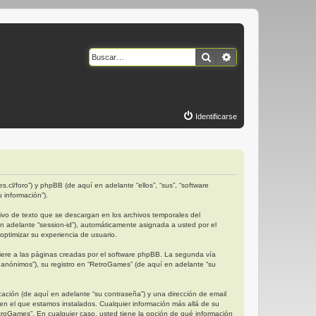
Buscar
Búsqueda avanzad
Identificarse
.cl/foro”) y phpBB (de aquí en adelante “ellos”, “sus”, “software
 información”).
vo de texto que se descargan en los archivos temporales del
en adelante “session-id”), automáticamente asignada a usted por el
ptimizar su experiencia de usuario.
ere a las páginas creadas por el software phpBB. La segunda vía
anónimos”), su registro en “RetroGames” (de aquí en adelante “su
ación (de aquí en adelante “su contraseña”) y una dirección de email
 en el que estamos instalados. Cualquier información más allá de su
etroGames”. En cualquier caso, usted tiene la opción de qué información