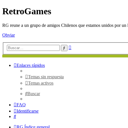
RetroGames
RG reune a un grupo de amigos Chilenos que estamos unidos por un h
Obviar
Búsqueda
Buscar
avanzada
Enlaces rápidos
Temas sin respuesta
Temas activos
Buscar
FAQ
Identificarse
Buscar
RG
Índice general