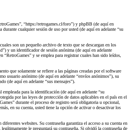
etroGames”, “https://retrogames.cl/foro”) y phpBB (de aquí en
rante cualquier sesión de uso por usted (de aquí en adelante “su
cuales son un pequeño archivo de texto que se descargan en los
d”) y un identificador de sesión anónima (de aquí en adelante
n “RetroGames” y se emplea para registrar cuales han sido leídos,
to que solamente se refiere a las páginas creadas por el software
omo usuario anónimo (de aquí en adelante “envíos anónimos”), su
ado (de aquí en adelante “sus mensajes”).
empleada para la identificación (de aquí en adelante “su
egida por las leyes de protección de datos aplicables en el país en el
Games” durante el proceso de registro será obligatoria u opcional,
ás, en su cuenta, usted tiene la opción de activar o desactivar los
 diferentes websites. Su contraseña garantiza el acceso a su cuenta en
egítimamente le preguntará su contraseña. Si olvidó la contraseña de