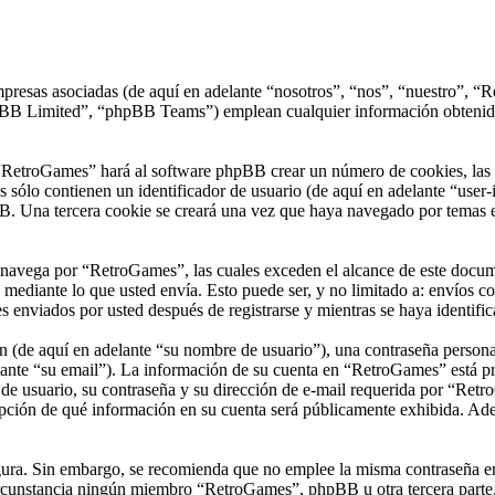
presas asociadas (de aquí en adelante “nosotros”, “nos”, “nuestro”, “R
 Limited”, “phpBB Teams”) emplean cualquier información obtenida du
“RetroGames” hará al software phpBB crear un número de cookies, las 
sólo contienen un identificador de usuario (de aquí en adelante “user-i
B. Una tercera cookie se creará una vez que haya navegado por temas e
vega por “RetroGames”, las cuales exceden el alcance de este documen
ediante lo que usted envía. Esto puede ser, y no limitado a: envíos c
 enviados por usted después de registrarse y mientras se haya identific
(de aquí en adelante “su nombre de usuario”), una contraseña personal 
ante “su email”). La información de su cuenta en “RetroGames” está prot
e usuario, su contraseña y su dirección de e-mail requerida por “Retro
opción de qué información en su cuenta será públicamente exhibida. Adem
segura. Sin embargo, se recomienda que no emplee la misma contraseña en
unstancia ningún miembro “RetroGames”, phpBB u otra tercera parte, l