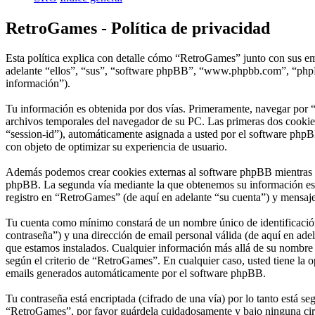
RetroGames - Política de privacidad
Esta política explica con detalle cómo “RetroGames” junto con sus em
adelante “ellos”, “sus”, “software phpBB”, “www.phpbb.com”, “phpBB
información”).
Tu información es obtenida por dos vías. Primeramente, navegar por 
archivos temporales del navegador de su PC. Las primeras dos cookies 
“session-id”), automáticamente asignada a usted por el software phpB
con objeto de optimizar su experiencia de usuario.
Además podemos crear cookies externas al software phpBB mientras na
phpBB. La segunda vía mediante la que obtenemos su información es m
registro en “RetroGames” (de aquí en adelante “su cuenta”) y mensajes
Tu cuenta como mínimo constará de un nombre único de identificación 
contraseña”) y una dirección de email personal válida (de aquí en adel
que estamos instalados. Cualquier información más allá de su nombre d
según el criterio de “RetroGames”. En cualquier caso, usted tiene la 
emails generados automáticamente por el software phpBB.
Tu contraseña está encriptada (cifrado de una vía) por lo tanto está 
“RetroGames”, por favor guárdela cuidadosamente y bajo ninguna circ