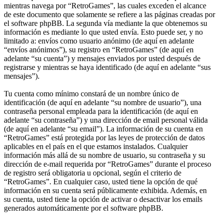
mientras navega por “RetroGames”, las cuales exceden el alcance
de este documento que solamente se refiere a las páginas creadas por
el software phpBB. La segunda vía mediante la que obtenemos su
información es mediante lo que usted envía. Esto puede ser, y no
limitado a: envíos como usuario anónimo (de aquí en adelante
“envíos anónimos”), su registro en “RetroGames” (de aquí en
adelante “su cuenta”) y mensajes enviados por usted después de
registrarse y mientras se haya identificado (de aquí en adelante “sus
mensajes”).
Tu cuenta como mínimo constará de un nombre único de
identificación (de aquí en adelante “su nombre de usuario”), una
contraseña personal empleada para la identificación (de aquí en
adelante “su contraseña”) y una dirección de email personal válida
(de aquí en adelante “su email”). La información de su cuenta en
“RetroGames” está protegida por las leyes de protección de datos
aplicables en el país en el que estamos instalados. Cualquier
información más allá de su nombre de usuario, su contraseña y su
dirección de e-mail requerida por “RetroGames” durante el proceso
de registro será obligatoria u opcional, según el criterio de
“RetroGames”. En cualquier caso, usted tiene la opción de qué
información en su cuenta será públicamente exhibida. Además, en
su cuenta, usted tiene la opción de activar o desactivar los emails
generados automáticamente por el software phpBB.