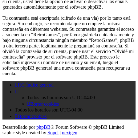
su cuenta, usted tiene la opción de activar o desactivar los emails
generados automáticamente por el software phpBB.
Tu contraseña está encriptada (cifrado de una vía) por lo tanto está
segura. Sin embargo, se recomienda que no emplee la misma
contraseña en diferentes websites. Su contraseña garantiza el acceso
a su cuenta en “RetroGames”, por favor guárdela cuidadosamente y
bajo ninguna circunstancia ningún miembro “RetroGames”, phpBB
u otra tercera parte, legítimamente le preguntará su contraseña. Si
olvidó la contraseña de su cuenta, puede usar el servicio “Olvidé mi
contraseña” provisto por el software phpBB. Este proceso le
solicitará ingresar su nombre de usuario y su email, luego el
software phpBB generará una nueva contraseña para recuperar su
cuenta.
RG
Índice general
Todos los horarios son
UTC-04:00
Borrar cookies
Todos los horarios son
UTC-04:00
Borrar cookies
Desarrollado por
phpBB
® Forum Software © phpBB Limited
saphic style created by
Sopel
|
nextgen