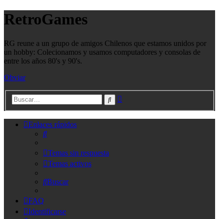
RetroGames
RG reune a un grupo de amigos Chilenos que estamos unidos por
un hobby: Colecionamos y usamos computadores y consolas de
entre los años 80's y 90's.
Obviar
Búsqueda
Buscar
avanzada
Enlaces rápidos
Buscar
Temas sin respuesta
Temas activos
Buscar
FAQ
Identificarse