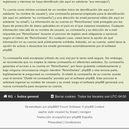
registrarse y mientras se haya identificado (de aquí en adelante “sus mensajes”).
Tu cuenta como mínimo constará de un nombre único de identificación (de aquí en
adelante “su nombre de usuario”), una contraseña personal empleada para la identificación
(de aquí en adelante “su contraseña”) y una dirección de email personal válida (de aquí en
adelante “su email”). La información de su cuenta en “RetroGames” está protegida por las
leyes de protección de datos aplicables en el país en el que estamos instalados. Cualquier
información más allá de su nombre de usuario, su contraseña y su dirección de e-mail
requerida por “RetroGames” durante el proceso de registro será obligatoria u opcional,
según el criterio de “RetroGames”. En cualquier caso, usted tiene la opción de qué
información en su cuenta será públicamente exhibida. Además, en su cuenta, usted tiene la
opción de activar o desactivar los emails generados automáticamente por el software
phpBB.
Tu contraseña está encriptada (cifrado de una vía) por lo tanto está segura. Sin embargo,
se recomienda que no emplee la misma contraseña en diferentes websites. Su contraseña
garantiza el acceso a su cuenta en “RetroGames”, por favor guárdela cuidadosamente y
bajo ninguna circunstancia ningún miembro “RetroGames”, phpBB u otra tercera parte,
legítimamente le preguntará su contraseña. Si olvidó la contraseña de su cuenta, puede
usar el servicio “Olvidé mi contraseña” provisto por el software phpBB. Este proceso le
solicitará ingresar su nombre de usuario y su email, luego el software phpBB generará una
nueva contraseña para recuperar su cuenta.
RG
Índice general
Borrar cookies
Todos los horarios son
UTC-04:00
Desarrollado por
phpBB
® Forum Software © phpBB Limited
saphic style created by
Sopel
|
nextgen
Traducción al español por
phpBB España
Privacidad
|
Condiciones