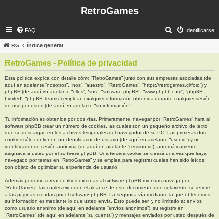
RetroGames
B
FAQ
Identificarse
u
RG
Índice general
s
RetroGames - Política de privacidad
c
a
Esta política explica con detalle cómo “RetroGames” junto con sus empresas asociadas (de
aquí en adelante “nosotros”, “nos”, “nuestro”, “RetroGames”, “https://retrogames.cl/foro”) y
r
phpBB (de aquí en adelante “ellos”, “sus”, “software phpBB”, “www.phpbb.com”, “phpBB
Limited”, “phpBB Teams”) emplean cualquier información obtenida durante cualquier sesión
de uso por usted (de aquí en adelante “su información”).
Tu información es obtenida por dos vías. Primeramente, navegar por “RetroGames” hará al
software phpBB crear un número de cookies, las cuales son un pequeño archivo de texto
que se descargan en los archivos temporales del navegador de su PC. Las primeras dos
cookies sólo contienen un identificador de usuario (de aquí en adelante “user-id”) y un
identificador de sesión anónima (de aquí en adelante “session-id”), automáticamente
asignada a usted por el software phpBB. Una tercera cookie se creará una vez que haya
navegado por temas en “RetroGames” y se emplea para registrar cuales han sido leídos,
con objeto de optimizar su experiencia de usuario.
Además podemos crear cookies externas al software phpBB mientras navega por
“RetroGames”, las cuales exceden el alcance de este documento que solamente se refiere
a las páginas creadas por el software phpBB. La segunda vía mediante la que obtenemos
su información es mediante lo que usted envía. Esto puede ser, y no limitado a: envíos
como usuario anónimo (de aquí en adelante “envíos anónimos”), su registro en
“RetroGames” (de aquí en adelante “su cuenta”) y mensajes enviados por usted después de