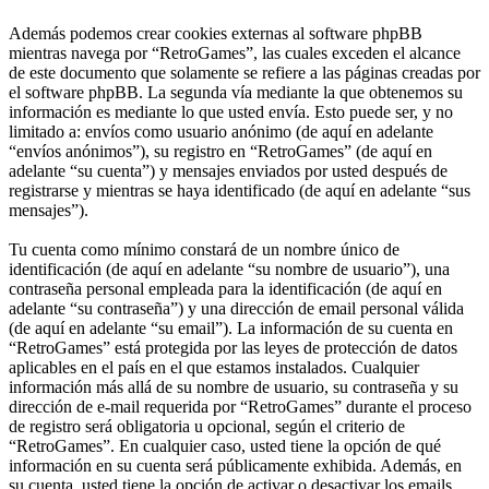
Además podemos crear cookies externas al software phpBB
mientras navega por “RetroGames”, las cuales exceden el alcance
de este documento que solamente se refiere a las páginas creadas por
el software phpBB. La segunda vía mediante la que obtenemos su
información es mediante lo que usted envía. Esto puede ser, y no
limitado a: envíos como usuario anónimo (de aquí en adelante
“envíos anónimos”), su registro en “RetroGames” (de aquí en
adelante “su cuenta”) y mensajes enviados por usted después de
registrarse y mientras se haya identificado (de aquí en adelante “sus
mensajes”).
Tu cuenta como mínimo constará de un nombre único de
identificación (de aquí en adelante “su nombre de usuario”), una
contraseña personal empleada para la identificación (de aquí en
adelante “su contraseña”) y una dirección de email personal válida
(de aquí en adelante “su email”). La información de su cuenta en
“RetroGames” está protegida por las leyes de protección de datos
aplicables en el país en el que estamos instalados. Cualquier
información más allá de su nombre de usuario, su contraseña y su
dirección de e-mail requerida por “RetroGames” durante el proceso
de registro será obligatoria u opcional, según el criterio de
“RetroGames”. En cualquier caso, usted tiene la opción de qué
información en su cuenta será públicamente exhibida. Además, en
su cuenta, usted tiene la opción de activar o desactivar los emails