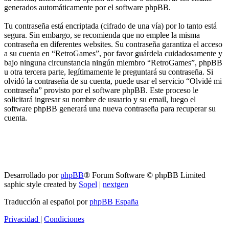
generados automáticamente por el software phpBB.
Tu contraseña está encriptada (cifrado de una vía) por lo tanto está
segura. Sin embargo, se recomienda que no emplee la misma
contraseña en diferentes websites. Su contraseña garantiza el acceso
a su cuenta en “RetroGames”, por favor guárdela cuidadosamente y
bajo ninguna circunstancia ningún miembro “RetroGames”, phpBB
u otra tercera parte, legítimamente le preguntará su contraseña. Si
olvidó la contraseña de su cuenta, puede usar el servicio “Olvidé mi
contraseña” provisto por el software phpBB. Este proceso le
solicitará ingresar su nombre de usuario y su email, luego el
software phpBB generará una nueva contraseña para recuperar su
cuenta.
RG
Índice general
Todos los horarios son
UTC-04:00
Borrar cookies
Desarrollado por
phpBB
® Forum Software © phpBB Limited
saphic style created by
Sopel
|
nextgen
Traducción al español por
phpBB España
Privacidad
|
Condiciones