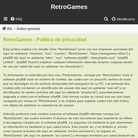
RetroGames
B
FAQ
Identificarse
u
RG
Índice general
s
RetroGames - Política de privacidad
c
a
Esta política explica con detalle cómo “RetroGames” junto con sus empresas asociadas (de
aquí en adelante “nosotros”, “nos”, “nuestro”, “RetroGames”, “https://retrogames.cl/foro”) y
r
phpBB (de aquí en adelante “ellos”, “sus”, “software phpBB”, “www.phpbb.com”, “phpBB
Limited”, “phpBB Teams”) emplean cualquier información obtenida durante cualquier sesión
de uso por usted (de aquí en adelante “su información”).
Tu información es obtenida por dos vías. Primeramente, navegar por “RetroGames” hará al
software phpBB crear un número de cookies, las cuales son un pequeño archivo de texto
que se descargan en los archivos temporales del navegador de su PC. Las primeras dos
cookies sólo contienen un identificador de usuario (de aquí en adelante “user-id”) y un
identificador de sesión anónima (de aquí en adelante “session-id”), automáticamente
asignada a usted por el software phpBB. Una tercera cookie se creará una vez que haya
navegado por temas en “RetroGames” y se emplea para registrar cuales han sido leídos,
con objeto de optimizar su experiencia de usuario.
Además podemos crear cookies externas al software phpBB mientras navega por
“RetroGames”, las cuales exceden el alcance de este documento que solamente se refiere
a las páginas creadas por el software phpBB. La segunda vía mediante la que obtenemos
su información es mediante lo que usted envía. Esto puede ser, y no limitado a: envíos
como usuario anónimo (de aquí en adelante “envíos anónimos”), su registro en
“RetroGames” (de aquí en adelante “su cuenta”) y mensajes enviados por usted después de