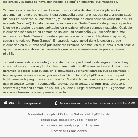
registrarse y mientras se haya identificado (de aquí en adelante “sus mensajes”).
Tu cuenta como mínimo constará de un nombre único de identificación (de aquí en
adelante “su nombre de usuario”), una contraseña personal empleada para la identificación
(de aquí en adelante “su contraseña”) y una dirección de email personal válida (de aquí en
adelante “su email”). La información de su cuenta en “RetroGames” está protegida por las
leyes de protección de datos aplicables en el país en el que estamos instalados. Cualquier
información más allá de su nombre de usuario, su contraseña y su dirección de e-mail
requerida por “RetroGames” durante el proceso de registro será obligatoria u opcional,
según el criterio de “RetroGames”. En cualquier caso, usted tiene la opción de qué
información en su cuenta será públicamente exhibida. Además, en su cuenta, usted tiene la
opción de activar o desactivar los emails generados automáticamente por el software
phpBB.
Tu contraseña está encriptada (cifrado de una vía) por lo tanto está segura. Sin embargo,
se recomienda que no emplee la misma contraseña en diferentes websites. Su contraseña
garantiza el acceso a su cuenta en “RetroGames”, por favor guárdela cuidadosamente y
bajo ninguna circunstancia ningún miembro “RetroGames”, phpBB u otra tercera parte,
legítimamente le preguntará su contraseña. Si olvidó la contraseña de su cuenta, puede
usar el servicio “Olvidé mi contraseña” provisto por el software phpBB. Este proceso le
solicitará ingresar su nombre de usuario y su email, luego el software phpBB generará una
nueva contraseña para recuperar su cuenta.
RG
Índice general
Borrar cookies
Todos los horarios son
UTC-04:00
Desarrollado por
phpBB
® Forum Software © phpBB Limited
saphic style created by
Sopel
|
nextgen
Traducción al español por
phpBB España
Privacidad
|
Condiciones