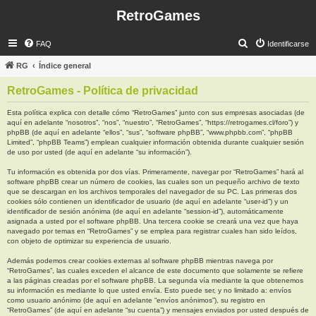
RetroGames
B
FAQ
Identificarse
u
RG
Índice general
s
RetroGames - Política de privacidad
c
a
Esta política explica con detalle cómo “RetroGames” junto con sus empresas asociadas (de
aquí en adelante “nosotros”, “nos”, “nuestro”, “RetroGames”, “https://retrogames.cl/foro”) y
r
phpBB (de aquí en adelante “ellos”, “sus”, “software phpBB”, “www.phpbb.com”, “phpBB
Limited”, “phpBB Teams”) emplean cualquier información obtenida durante cualquier sesión
de uso por usted (de aquí en adelante “su información”).
Tu información es obtenida por dos vías. Primeramente, navegar por “RetroGames” hará al
software phpBB crear un número de cookies, las cuales son un pequeño archivo de texto
que se descargan en los archivos temporales del navegador de su PC. Las primeras dos
cookies sólo contienen un identificador de usuario (de aquí en adelante “user-id”) y un
identificador de sesión anónima (de aquí en adelante “session-id”), automáticamente
asignada a usted por el software phpBB. Una tercera cookie se creará una vez que haya
navegado por temas en “RetroGames” y se emplea para registrar cuales han sido leídos,
con objeto de optimizar su experiencia de usuario.
Además podemos crear cookies externas al software phpBB mientras navega por
“RetroGames”, las cuales exceden el alcance de este documento que solamente se refiere
a las páginas creadas por el software phpBB. La segunda vía mediante la que obtenemos
su información es mediante lo que usted envía. Esto puede ser, y no limitado a: envíos
como usuario anónimo (de aquí en adelante “envíos anónimos”), su registro en
“RetroGames” (de aquí en adelante “su cuenta”) y mensajes enviados por usted después de