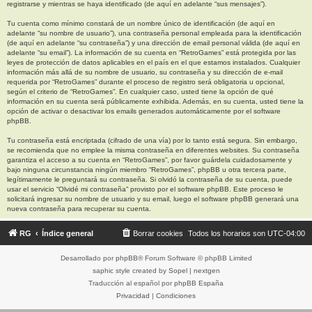
registrarse y mientras se haya identificado (de aquí en adelante “sus mensajes”).
Tu cuenta como mínimo constará de un nombre único de identificación (de aquí en
adelante “su nombre de usuario”), una contraseña personal empleada para la identificación
(de aquí en adelante “su contraseña”) y una dirección de email personal válida (de aquí en
adelante “su email”). La información de su cuenta en “RetroGames” está protegida por las
leyes de protección de datos aplicables en el país en el que estamos instalados. Cualquier
información más allá de su nombre de usuario, su contraseña y su dirección de e-mail
requerida por “RetroGames” durante el proceso de registro será obligatoria u opcional,
según el criterio de “RetroGames”. En cualquier caso, usted tiene la opción de qué
información en su cuenta será públicamente exhibida. Además, en su cuenta, usted tiene la
opción de activar o desactivar los emails generados automáticamente por el software
phpBB.
Tu contraseña está encriptada (cifrado de una vía) por lo tanto está segura. Sin embargo,
se recomienda que no emplee la misma contraseña en diferentes websites. Su contraseña
garantiza el acceso a su cuenta en “RetroGames”, por favor guárdela cuidadosamente y
bajo ninguna circunstancia ningún miembro “RetroGames”, phpBB u otra tercera parte,
legítimamente le preguntará su contraseña. Si olvidó la contraseña de su cuenta, puede
usar el servicio “Olvidé mi contraseña” provisto por el software phpBB. Este proceso le
solicitará ingresar su nombre de usuario y su email, luego el software phpBB generará una
nueva contraseña para recuperar su cuenta.
RG
Índice general
Borrar cookies
Todos los horarios son
UTC-04:00
Desarrollado por
phpBB
® Forum Software © phpBB Limited
saphic style created by
Sopel
|
nextgen
Traducción al español por
phpBB España
Privacidad
|
Condiciones