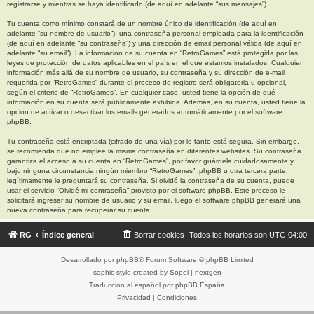
registrarse y mientras se haya identificado (de aquí en adelante “sus mensajes”).
Tu cuenta como mínimo constará de un nombre único de identificación (de aquí en
adelante “su nombre de usuario”), una contraseña personal empleada para la identificación
(de aquí en adelante “su contraseña”) y una dirección de email personal válida (de aquí en
adelante “su email”). La información de su cuenta en “RetroGames” está protegida por las
leyes de protección de datos aplicables en el país en el que estamos instalados. Cualquier
información más allá de su nombre de usuario, su contraseña y su dirección de e-mail
requerida por “RetroGames” durante el proceso de registro será obligatoria u opcional,
según el criterio de “RetroGames”. En cualquier caso, usted tiene la opción de qué
información en su cuenta será públicamente exhibida. Además, en su cuenta, usted tiene la
opción de activar o desactivar los emails generados automáticamente por el software
phpBB.
Tu contraseña está encriptada (cifrado de una vía) por lo tanto está segura. Sin embargo,
se recomienda que no emplee la misma contraseña en diferentes websites. Su contraseña
garantiza el acceso a su cuenta en “RetroGames”, por favor guárdela cuidadosamente y
bajo ninguna circunstancia ningún miembro “RetroGames”, phpBB u otra tercera parte,
legítimamente le preguntará su contraseña. Si olvidó la contraseña de su cuenta, puede
usar el servicio “Olvidé mi contraseña” provisto por el software phpBB. Este proceso le
solicitará ingresar su nombre de usuario y su email, luego el software phpBB generará una
nueva contraseña para recuperar su cuenta.
RG
Índice general
Borrar cookies
Todos los horarios son
UTC-04:00
Desarrollado por
phpBB
® Forum Software © phpBB Limited
saphic style created by
Sopel
|
nextgen
Traducción al español por
phpBB España
Privacidad
|
Condiciones