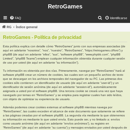
RetroGames
B
FAQ
Identificarse
u
RG
Índice general
s
RetroGames - Política de privacidad
c
a
Esta política explica con detalle cómo “RetroGames” junto con sus empresas asociadas (de
aquí en adelante “nosotros”, “nos”, “nuestro”, “RetroGames”, “https://retrogames.cl/foro”) y
r
phpBB (de aquí en adelante “ellos”, “sus”, “software phpBB”, “www.phpbb.com”, “phpBB
Limited”, “phpBB Teams”) emplean cualquier información obtenida durante cualquier sesión
de uso por usted (de aquí en adelante “su información”).
Tu información es obtenida por dos vías. Primeramente, navegar por “RetroGames” hará al
software phpBB crear un número de cookies, las cuales son un pequeño archivo de texto
que se descargan en los archivos temporales del navegador de su PC. Las primeras dos
cookies sólo contienen un identificador de usuario (de aquí en adelante “user-id”) y un
identificador de sesión anónima (de aquí en adelante “session-id”), automáticamente
asignada a usted por el software phpBB. Una tercera cookie se creará una vez que haya
navegado por temas en “RetroGames” y se emplea para registrar cuales han sido leídos,
con objeto de optimizar su experiencia de usuario.
Además podemos crear cookies externas al software phpBB mientras navega por
“RetroGames”, las cuales exceden el alcance de este documento que solamente se refiere
a las páginas creadas por el software phpBB. La segunda vía mediante la que obtenemos
su información es mediante lo que usted envía. Esto puede ser, y no limitado a: envíos
como usuario anónimo (de aquí en adelante “envíos anónimos”), su registro en
“RetroGames” (de aquí en adelante “su cuenta”) y mensajes enviados por usted después de