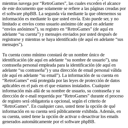
mientras navega por “RetroGames”, las cuales exceden el alcance
de este documento que solamente se refiere a las páginas creadas por
el software phpBB. La segunda vía mediante la que obtenemos su
información es mediante lo que usted envía. Esto puede ser, y no
limitado a: envíos como usuario anónimo (de aquí en adelante
“envíos anónimos”), su registro en “RetroGames” (de aquí en
adelante “su cuenta”) y mensajes enviados por usted después de
registrarse y mientras se haya identificado (de aquí en adelante “sus
mensajes”).
Tu cuenta como mínimo constará de un nombre único de
identificación (de aquí en adelante “su nombre de usuario”), una
contraseña personal empleada para la identificación (de aquí en
adelante “su contraseña”) y una dirección de email personal válida
(de aquí en adelante “su email”). La información de su cuenta en
“RetroGames” está protegida por las leyes de protección de datos
aplicables en el país en el que estamos instalados. Cualquier
información más allá de su nombre de usuario, su contraseña y su
dirección de e-mail requerida por “RetroGames” durante el proceso
de registro será obligatoria u opcional, según el criterio de
“RetroGames”. En cualquier caso, usted tiene la opción de qué
información en su cuenta será públicamente exhibida. Además, en
su cuenta, usted tiene la opción de activar o desactivar los emails
generados automáticamente por el software phpBB.