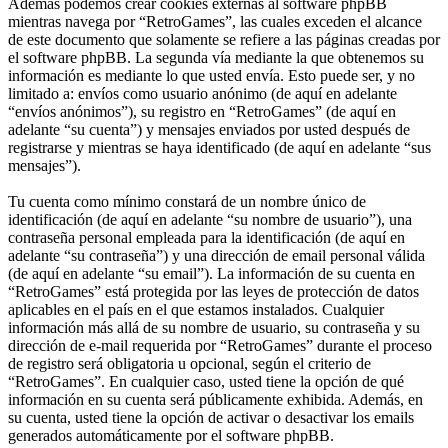
Además podemos crear cookies externas al software phpBB
mientras navega por “RetroGames”, las cuales exceden el alcance
de este documento que solamente se refiere a las páginas creadas por
el software phpBB. La segunda vía mediante la que obtenemos su
información es mediante lo que usted envía. Esto puede ser, y no
limitado a: envíos como usuario anónimo (de aquí en adelante
“envíos anónimos”), su registro en “RetroGames” (de aquí en
adelante “su cuenta”) y mensajes enviados por usted después de
registrarse y mientras se haya identificado (de aquí en adelante “sus
mensajes”).
Tu cuenta como mínimo constará de un nombre único de
identificación (de aquí en adelante “su nombre de usuario”), una
contraseña personal empleada para la identificación (de aquí en
adelante “su contraseña”) y una dirección de email personal válida
(de aquí en adelante “su email”). La información de su cuenta en
“RetroGames” está protegida por las leyes de protección de datos
aplicables en el país en el que estamos instalados. Cualquier
información más allá de su nombre de usuario, su contraseña y su
dirección de e-mail requerida por “RetroGames” durante el proceso
de registro será obligatoria u opcional, según el criterio de
“RetroGames”. En cualquier caso, usted tiene la opción de qué
información en su cuenta será públicamente exhibida. Además, en
su cuenta, usted tiene la opción de activar o desactivar los emails
generados automáticamente por el software phpBB.