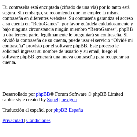
Tu contraseña está encriptada (cifrado de una vía) por lo tanto está
segura. Sin embargo, se recomienda que no emplee la misma
contraseña en diferentes websites. Su contraseña garantiza el acceso
a su cuenta en “RetroGames”, por favor guárdela cuidadosamente y
bajo ninguna circunstancia ningún miembro “RetroGames”, phpBB
u otra tercera parte, legítimamente le preguntará su contraseña. Si
olvidó la contraseña de su cuenta, puede usar el servicio “Olvidé mi
contraseña” provisto por el software phpBB. Este proceso le
solicitará ingresar su nombre de usuario y su email, luego el
software phpBB generará una nueva contraseña para recuperar su
cuenta.
RG
Índice general
Todos los horarios son
UTC-04:00
Borrar cookies
Desarrollado por
phpBB
® Forum Software © phpBB Limited
saphic style created by
Sopel
|
nextgen
Traducción al español por
phpBB España
Privacidad
|
Condiciones