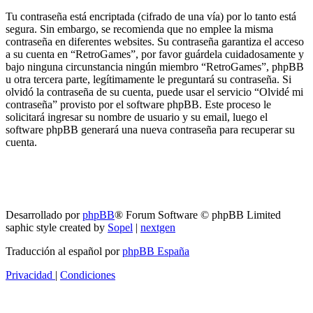
Tu contraseña está encriptada (cifrado de una vía) por lo tanto está
segura. Sin embargo, se recomienda que no emplee la misma
contraseña en diferentes websites. Su contraseña garantiza el acceso
a su cuenta en “RetroGames”, por favor guárdela cuidadosamente y
bajo ninguna circunstancia ningún miembro “RetroGames”, phpBB
u otra tercera parte, legítimamente le preguntará su contraseña. Si
olvidó la contraseña de su cuenta, puede usar el servicio “Olvidé mi
contraseña” provisto por el software phpBB. Este proceso le
solicitará ingresar su nombre de usuario y su email, luego el
software phpBB generará una nueva contraseña para recuperar su
cuenta.
RG
Índice general
Todos los horarios son
UTC-04:00
Borrar cookies
Desarrollado por
phpBB
® Forum Software © phpBB Limited
saphic style created by
Sopel
|
nextgen
Traducción al español por
phpBB España
Privacidad
|
Condiciones