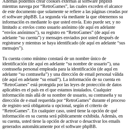
Además podemos crear cookies externas al software phpBB
mientras navega por “RetroGames”, las cuales exceden el alcance
de este documento que solamente se refiere a las páginas creadas por
el software phpBB. La segunda vía mediante la que obtenemos su
información es mediante lo que usted envía. Esto puede ser, y no
limitado a: envíos como usuario anónimo (de aquí en adelante
“envíos anónimos”), su registro en “RetroGames” (de aquí en
adelante “su cuenta”) y mensajes enviados por usted después de
registrarse y mientras se haya identificado (de aquí en adelante “sus
mensajes”).
Tu cuenta como mínimo constará de un nombre único de
identificación (de aquí en adelante “su nombre de usuario”), una
contraseña personal empleada para la identificación (de aquí en
adelante “su contraseña”) y una dirección de email personal válida
(de aquí en adelante “su email”). La información de su cuenta en
“RetroGames” está protegida por las leyes de protección de datos
aplicables en el país en el que estamos instalados. Cualquier
información más allá de su nombre de usuario, su contraseña y su
dirección de e-mail requerida por “RetroGames” durante el proceso
de registro será obligatoria u opcional, según el criterio de
“RetroGames”. En cualquier caso, usted tiene la opción de qué
información en su cuenta será públicamente exhibida. Además, en
su cuenta, usted tiene la opción de activar o desactivar los emails
generados automáticamente por el software phpBB.