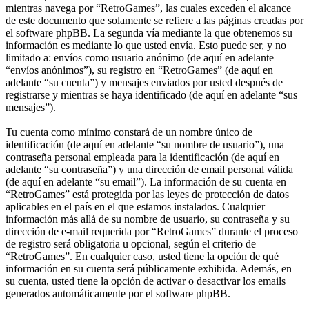
mientras navega por “RetroGames”, las cuales exceden el alcance
de este documento que solamente se refiere a las páginas creadas por
el software phpBB. La segunda vía mediante la que obtenemos su
información es mediante lo que usted envía. Esto puede ser, y no
limitado a: envíos como usuario anónimo (de aquí en adelante
“envíos anónimos”), su registro en “RetroGames” (de aquí en
adelante “su cuenta”) y mensajes enviados por usted después de
registrarse y mientras se haya identificado (de aquí en adelante “sus
mensajes”).
Tu cuenta como mínimo constará de un nombre único de
identificación (de aquí en adelante “su nombre de usuario”), una
contraseña personal empleada para la identificación (de aquí en
adelante “su contraseña”) y una dirección de email personal válida
(de aquí en adelante “su email”). La información de su cuenta en
“RetroGames” está protegida por las leyes de protección de datos
aplicables en el país en el que estamos instalados. Cualquier
información más allá de su nombre de usuario, su contraseña y su
dirección de e-mail requerida por “RetroGames” durante el proceso
de registro será obligatoria u opcional, según el criterio de
“RetroGames”. En cualquier caso, usted tiene la opción de qué
información en su cuenta será públicamente exhibida. Además, en
su cuenta, usted tiene la opción de activar o desactivar los emails
generados automáticamente por el software phpBB.