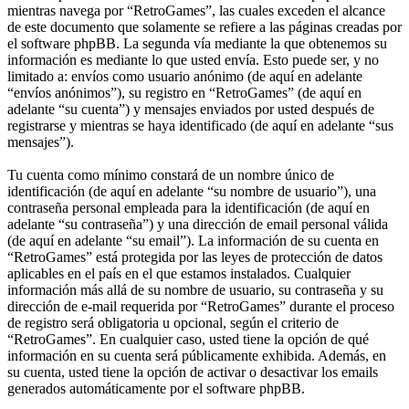
mientras navega por “RetroGames”, las cuales exceden el alcance
de este documento que solamente se refiere a las páginas creadas por
el software phpBB. La segunda vía mediante la que obtenemos su
información es mediante lo que usted envía. Esto puede ser, y no
limitado a: envíos como usuario anónimo (de aquí en adelante
“envíos anónimos”), su registro en “RetroGames” (de aquí en
adelante “su cuenta”) y mensajes enviados por usted después de
registrarse y mientras se haya identificado (de aquí en adelante “sus
mensajes”).
Tu cuenta como mínimo constará de un nombre único de
identificación (de aquí en adelante “su nombre de usuario”), una
contraseña personal empleada para la identificación (de aquí en
adelante “su contraseña”) y una dirección de email personal válida
(de aquí en adelante “su email”). La información de su cuenta en
“RetroGames” está protegida por las leyes de protección de datos
aplicables en el país en el que estamos instalados. Cualquier
información más allá de su nombre de usuario, su contraseña y su
dirección de e-mail requerida por “RetroGames” durante el proceso
de registro será obligatoria u opcional, según el criterio de
“RetroGames”. En cualquier caso, usted tiene la opción de qué
información en su cuenta será públicamente exhibida. Además, en
su cuenta, usted tiene la opción de activar o desactivar los emails
generados automáticamente por el software phpBB.