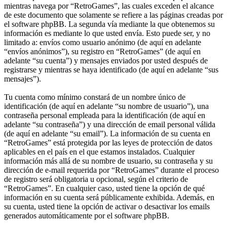
mientras navega por “RetroGames”, las cuales exceden el alcance
de este documento que solamente se refiere a las páginas creadas por
el software phpBB. La segunda vía mediante la que obtenemos su
información es mediante lo que usted envía. Esto puede ser, y no
limitado a: envíos como usuario anónimo (de aquí en adelante
“envíos anónimos”), su registro en “RetroGames” (de aquí en
adelante “su cuenta”) y mensajes enviados por usted después de
registrarse y mientras se haya identificado (de aquí en adelante “sus
mensajes”).
Tu cuenta como mínimo constará de un nombre único de
identificación (de aquí en adelante “su nombre de usuario”), una
contraseña personal empleada para la identificación (de aquí en
adelante “su contraseña”) y una dirección de email personal válida
(de aquí en adelante “su email”). La información de su cuenta en
“RetroGames” está protegida por las leyes de protección de datos
aplicables en el país en el que estamos instalados. Cualquier
información más allá de su nombre de usuario, su contraseña y su
dirección de e-mail requerida por “RetroGames” durante el proceso
de registro será obligatoria u opcional, según el criterio de
“RetroGames”. En cualquier caso, usted tiene la opción de qué
información en su cuenta será públicamente exhibida. Además, en
su cuenta, usted tiene la opción de activar o desactivar los emails
generados automáticamente por el software phpBB.