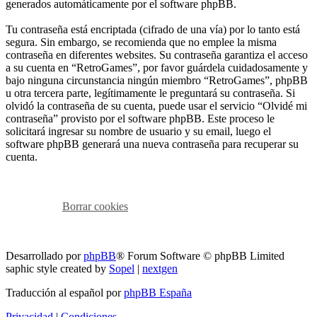
generados automáticamente por el software phpBB.
Tu contraseña está encriptada (cifrado de una vía) por lo tanto está
segura. Sin embargo, se recomienda que no emplee la misma
contraseña en diferentes websites. Su contraseña garantiza el acceso
a su cuenta en “RetroGames”, por favor guárdela cuidadosamente y
bajo ninguna circunstancia ningún miembro “RetroGames”, phpBB
u otra tercera parte, legítimamente le preguntará su contraseña. Si
olvidó la contraseña de su cuenta, puede usar el servicio “Olvidé mi
contraseña” provisto por el software phpBB. Este proceso le
solicitará ingresar su nombre de usuario y su email, luego el
software phpBB generará una nueva contraseña para recuperar su
cuenta.
RG
Índice general
Todos los horarios son
UTC-04:00
Borrar cookies
Todos los horarios son
UTC-04:00
Borrar cookies
Desarrollado por
phpBB
® Forum Software © phpBB Limited
saphic style created by
Sopel
|
nextgen
Traducción al español por
phpBB España
Privacidad
|
Condiciones