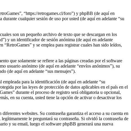
etroGames”, “https://retrogames.cl/foro”) y phpBB (de aquí en
rante cualquier sesión de uso por usted (de aquí en adelante “su
cuales son un pequeño archivo de texto que se descargan en los
d”) y un identificador de sesión anónima (de aquí en adelante
n “RetroGames” y se emplea para registrar cuales han sido leídos,
to que solamente se refiere a las páginas creadas por el software
omo usuario anónimo (de aquí en adelante “envíos anónimos”), su
ado (de aquí en adelante “sus mensajes”).
empleada para la identificación (de aquí en adelante “su
egida por las leyes de protección de datos aplicables en el país en el
Games” durante el proceso de registro será obligatoria u opcional,
ás, en su cuenta, usted tiene la opción de activar o desactivar los
 diferentes websites. Su contraseña garantiza el acceso a su cuenta en
egítimamente le preguntará su contraseña. Si olvidó la contraseña de
suario y su email, luego el software phpBB generará una nueva