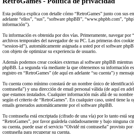
RetroGames - Política de privacidad
Esta política explica con detalle cómo “RetroGames” junto con sus em
adelante “ellos”, “sus”, “software phpBB”, “www.phpbb.com”, “phpBB
información”).
Tu información es obtenida por dos vías. Primeramente, navegar por 
archivos temporales del navegador de su PC. Las primeras dos cookies 
“session-id”), automáticamente asignada a usted por el software phpB
con objeto de optimizar su experiencia de usuario.
Además podemos crear cookies externas al software phpBB mientras na
phpBB. La segunda vía mediante la que obtenemos su información es m
registro en “RetroGames” (de aquí en adelante “su cuenta”) y mensajes
Tu cuenta como mínimo constará de un nombre único de identificación 
contraseña”) y una dirección de email personal válida (de aquí en adel
que estamos instalados. Cualquier información más allá de su nombre d
según el criterio de “RetroGames”. En cualquier caso, usted tiene la 
emails generados automáticamente por el software phpBB.
Tu contraseña está encriptada (cifrado de una vía) por lo tanto está 
“RetroGames”, por favor guárdela cuidadosamente y bajo ninguna circ
su cuenta, puede usar el servicio “Olvidé mi contraseña” provisto por
contraseña para recuperar su cuenta.