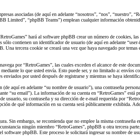
presas asociadas (de aquí en adelante “nosotros”, “nos”, “nuestro”, “R
 Limited”, “phpBB Teams”) emplean cualquier información obtenida du
“RetroGames” hará al software phpBB crear un número de cookies, las 
sólo contienen un identificador de usuario (de aquí en adelante “user-i
B. Una tercera cookie se creará una vez que haya navegado por temas e
vega por “RetroGames”, las cuales exceden el alcance de este documen
ediante lo que usted envía. Esto puede ser, y no limitado a: envíos c
 enviados por usted después de registrarse y mientras se haya identific
(de aquí en adelante “su nombre de usuario”), una contraseña personal 
ante “su email”). La información de su cuenta en “RetroGames” está prot
e usuario, su contraseña y su dirección de e-mail requerida por “Retro
opción de qué información en su cuenta será públicamente exhibida. Adem
segura. Sin embargo, se recomienda que no emplee la misma contraseña en
unstancia ningún miembro “RetroGames”, phpBB u otra tercera parte, l
 el software phpBB. Este proceso le solicitará ingresar su nombre de u