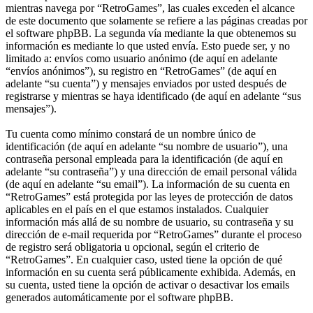
mientras navega por “RetroGames”, las cuales exceden el alcance
de este documento que solamente se refiere a las páginas creadas por
el software phpBB. La segunda vía mediante la que obtenemos su
información es mediante lo que usted envía. Esto puede ser, y no
limitado a: envíos como usuario anónimo (de aquí en adelante
“envíos anónimos”), su registro en “RetroGames” (de aquí en
adelante “su cuenta”) y mensajes enviados por usted después de
registrarse y mientras se haya identificado (de aquí en adelante “sus
mensajes”).
Tu cuenta como mínimo constará de un nombre único de
identificación (de aquí en adelante “su nombre de usuario”), una
contraseña personal empleada para la identificación (de aquí en
adelante “su contraseña”) y una dirección de email personal válida
(de aquí en adelante “su email”). La información de su cuenta en
“RetroGames” está protegida por las leyes de protección de datos
aplicables en el país en el que estamos instalados. Cualquier
información más allá de su nombre de usuario, su contraseña y su
dirección de e-mail requerida por “RetroGames” durante el proceso
de registro será obligatoria u opcional, según el criterio de
“RetroGames”. En cualquier caso, usted tiene la opción de qué
información en su cuenta será públicamente exhibida. Además, en
su cuenta, usted tiene la opción de activar o desactivar los emails
generados automáticamente por el software phpBB.