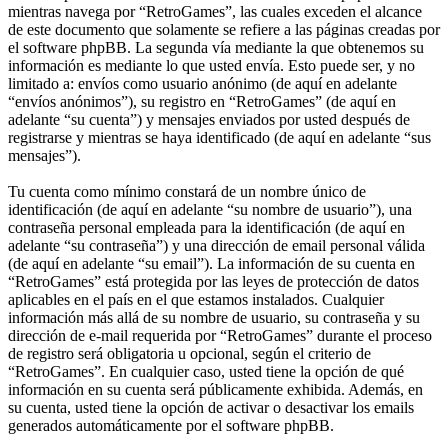
mientras navega por “RetroGames”, las cuales exceden el alcance
de este documento que solamente se refiere a las páginas creadas por
el software phpBB. La segunda vía mediante la que obtenemos su
información es mediante lo que usted envía. Esto puede ser, y no
limitado a: envíos como usuario anónimo (de aquí en adelante
“envíos anónimos”), su registro en “RetroGames” (de aquí en
adelante “su cuenta”) y mensajes enviados por usted después de
registrarse y mientras se haya identificado (de aquí en adelante “sus
mensajes”).
Tu cuenta como mínimo constará de un nombre único de
identificación (de aquí en adelante “su nombre de usuario”), una
contraseña personal empleada para la identificación (de aquí en
adelante “su contraseña”) y una dirección de email personal válida
(de aquí en adelante “su email”). La información de su cuenta en
“RetroGames” está protegida por las leyes de protección de datos
aplicables en el país en el que estamos instalados. Cualquier
información más allá de su nombre de usuario, su contraseña y su
dirección de e-mail requerida por “RetroGames” durante el proceso
de registro será obligatoria u opcional, según el criterio de
“RetroGames”. En cualquier caso, usted tiene la opción de qué
información en su cuenta será públicamente exhibida. Además, en
su cuenta, usted tiene la opción de activar o desactivar los emails
generados automáticamente por el software phpBB.