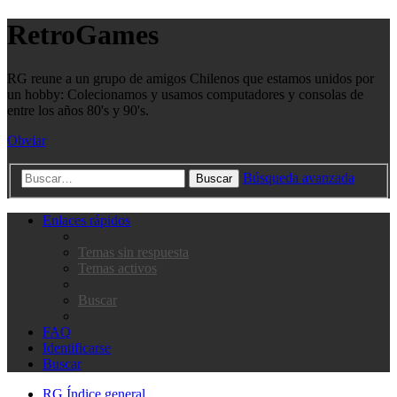
RetroGames
RG reune a un grupo de amigos Chilenos que estamos unidos por
un hobby: Colecionamos y usamos computadores y consolas de
entre los años 80's y 90's.
Obviar
Búsqueda avanzada
Buscar
Enlaces rápidos
Temas sin respuesta
Temas activos
Buscar
FAQ
Identificarse
Buscar
RG
Índice general