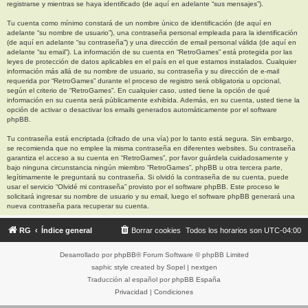
registrarse y mientras se haya identificado (de aquí en adelante “sus mensajes”).
Tu cuenta como mínimo constará de un nombre único de identificación (de aquí en
adelante “su nombre de usuario”), una contraseña personal empleada para la identificación
(de aquí en adelante “su contraseña”) y una dirección de email personal válida (de aquí en
adelante “su email”). La información de su cuenta en “RetroGames” está protegida por las
leyes de protección de datos aplicables en el país en el que estamos instalados. Cualquier
información más allá de su nombre de usuario, su contraseña y su dirección de e-mail
requerida por “RetroGames” durante el proceso de registro será obligatoria u opcional,
según el criterio de “RetroGames”. En cualquier caso, usted tiene la opción de qué
información en su cuenta será públicamente exhibida. Además, en su cuenta, usted tiene la
opción de activar o desactivar los emails generados automáticamente por el software
phpBB.
Tu contraseña está encriptada (cifrado de una vía) por lo tanto está segura. Sin embargo,
se recomienda que no emplee la misma contraseña en diferentes websites. Su contraseña
garantiza el acceso a su cuenta en “RetroGames”, por favor guárdela cuidadosamente y
bajo ninguna circunstancia ningún miembro “RetroGames”, phpBB u otra tercera parte,
legítimamente le preguntará su contraseña. Si olvidó la contraseña de su cuenta, puede
usar el servicio “Olvidé mi contraseña” provisto por el software phpBB. Este proceso le
solicitará ingresar su nombre de usuario y su email, luego el software phpBB generará una
nueva contraseña para recuperar su cuenta.
RG
Índice general
Borrar cookies
Todos los horarios son
UTC-04:00
Desarrollado por
phpBB
® Forum Software © phpBB Limited
saphic style created by
Sopel
|
nextgen
Traducción al español por
phpBB España
Privacidad
|
Condiciones