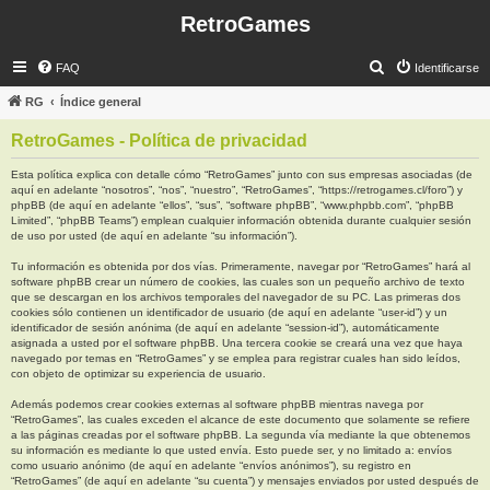
RetroGames
B
FAQ
Identificarse
u
RG
Índice general
s
RetroGames - Política de privacidad
c
a
Esta política explica con detalle cómo “RetroGames” junto con sus empresas asociadas (de
aquí en adelante “nosotros”, “nos”, “nuestro”, “RetroGames”, “https://retrogames.cl/foro”) y
r
phpBB (de aquí en adelante “ellos”, “sus”, “software phpBB”, “www.phpbb.com”, “phpBB
Limited”, “phpBB Teams”) emplean cualquier información obtenida durante cualquier sesión
de uso por usted (de aquí en adelante “su información”).
Tu información es obtenida por dos vías. Primeramente, navegar por “RetroGames” hará al
software phpBB crear un número de cookies, las cuales son un pequeño archivo de texto
que se descargan en los archivos temporales del navegador de su PC. Las primeras dos
cookies sólo contienen un identificador de usuario (de aquí en adelante “user-id”) y un
identificador de sesión anónima (de aquí en adelante “session-id”), automáticamente
asignada a usted por el software phpBB. Una tercera cookie se creará una vez que haya
navegado por temas en “RetroGames” y se emplea para registrar cuales han sido leídos,
con objeto de optimizar su experiencia de usuario.
Además podemos crear cookies externas al software phpBB mientras navega por
“RetroGames”, las cuales exceden el alcance de este documento que solamente se refiere
a las páginas creadas por el software phpBB. La segunda vía mediante la que obtenemos
su información es mediante lo que usted envía. Esto puede ser, y no limitado a: envíos
como usuario anónimo (de aquí en adelante “envíos anónimos”), su registro en
“RetroGames” (de aquí en adelante “su cuenta”) y mensajes enviados por usted después de