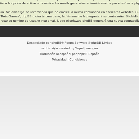
iene la opción de activar o desactivar los emails generados automáticamente por el software p
egura. Sin embargo, se recomienda que no emplee la misma contraseña en diferentes websites. S
etroGames”, phpBB u otra tercera parte, legítimamente le preguntará su contraseña. Si olvidó l
 ingresar su nombre de usuario y su email, luego el software phpBB generará una nueva contraseñ
Desarrollado por
phpBB
® Forum Software © phpBB Limited
saphic style created by
Sopel
|
nextgen
Traducción al español por
phpBB España
Privacidad
|
Condiciones