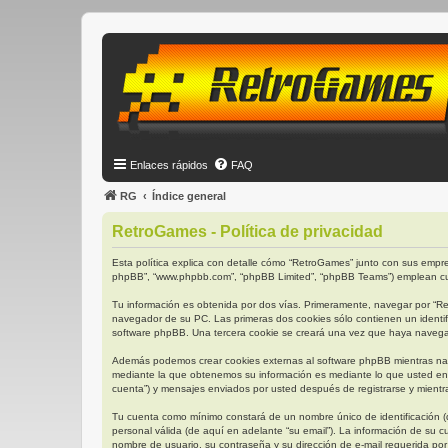
Enlaces rápidos
FAQ
RG
Índice general
RetroGames - Política de privacidad
Esta política explica con detalle cómo “RetroGames” junto con sus empres
phpBB”, “www.phpbb.com”, “phpBB Limited”, “phpBB Teams”) emplean cual
Tu información es obtenida por dos vías. Primeramente, navegar por “R
navegador de su PC. Las primeras dos cookies sólo contienen un identifi
software phpBB. Una tercera cookie se creará una vez que haya navegado
Además podemos crear cookies externas al software phpBB mientras nav
mediante la que obtenemos su información es mediante lo que usted env
cuenta”) y mensajes enviados por usted después de registrarse y mientra
Tu cuenta como mínimo constará de un nombre único de identificación (d
personal válida (de aquí en adelante “su email”). La información de su 
nombre de usuario, su contraseña y su dirección de e-mail requerida por 