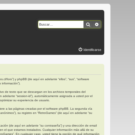
Buscar
Búsqueda avanzad
Identificarse
.cl/foro”) y phpBB (de aquí en adelante “ellos”, “sus”, “software
 información”).
vo de texto que se descargan en los archivos temporales del
en adelante “session-id”), automáticamente asignada a usted por el
ptimizar su experiencia de usuario.
ere a las páginas creadas por el software phpBB. La segunda vía
anónimos”), su registro en “RetroGames” (de aquí en adelante “su
ación (de aquí en adelante “su contraseña”) y una dirección de email
 en el que estamos instalados. Cualquier información más allá de su
etroGames”. En cualquier caso, usted tiene la opción de qué información