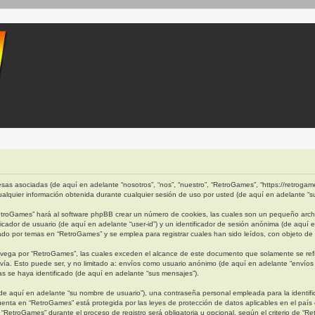
as asociadas (de aquí en adelante “nosotros”, “nos”, “nuestro”, “RetroGames”, “https://retrogames
quier información obtenida durante cualquier sesión de uso por usted (de aquí en adelante “su
etroGames” hará al software phpBB crear un número de cookies, las cuales son un pequeño archi
cador de usuario (de aquí en adelante “user-id”) y un identificador de sesión anónima (de aquí 
 por temas en “RetroGames” y se emplea para registrar cuales han sido leídos, con objeto de o
ega por “RetroGames”, las cuales exceden el alcance de este documento que solamente se refi
ía. Esto puede ser, y no limitado a: envíos como usuario anónimo (de aquí en adelante “envíos 
s se haya identificado (de aquí en adelante “sus mensajes”).
e aquí en adelante “su nombre de usuario”), una contraseña personal empleada para la identific
cuenta en “RetroGames” está protegida por las leyes de protección de datos aplicables en el país
“RetroGames” durante el proceso de registro será obligatoria u opcional, según el criterio de “R