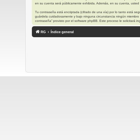
en su cuenta será públicamente exhibida. Además, en su cuenta, usted t
Tu contraseña está encriptada (cifrado de una vía) por lo tanto está s
guárdela cuidadosamente y bajo ninguna circunstancia ningún miembro “R
contraseña” provisto por el software phpBB. Este proceso le solicitará
RG
Índice general