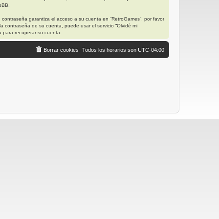
hpBB.
u contraseña garantiza el acceso a su cuenta en “RetroGames”, por favor
a contraseña de su cuenta, puede usar el servicio “Olvidé mi
a para recuperar su cuenta.
Borrar cookies
Todos los horarios son
UTC-04:00