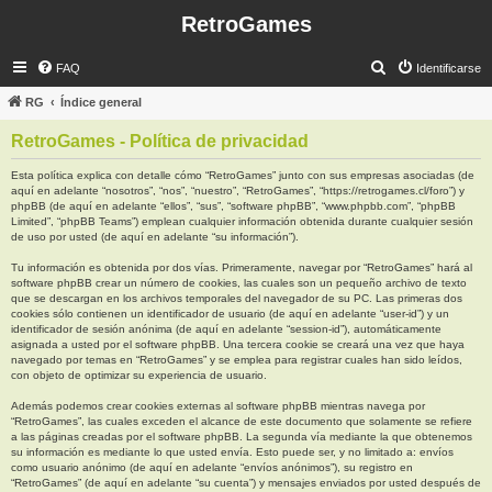
RetroGames
B
FAQ
Identificarse
u
RG
Índice general
s
RetroGames - Política de privacidad
c
a
Esta política explica con detalle cómo “RetroGames” junto con sus empresas asociadas (de
aquí en adelante “nosotros”, “nos”, “nuestro”, “RetroGames”, “https://retrogames.cl/foro”) y
r
phpBB (de aquí en adelante “ellos”, “sus”, “software phpBB”, “www.phpbb.com”, “phpBB
Limited”, “phpBB Teams”) emplean cualquier información obtenida durante cualquier sesión
de uso por usted (de aquí en adelante “su información”).
Tu información es obtenida por dos vías. Primeramente, navegar por “RetroGames” hará al
software phpBB crear un número de cookies, las cuales son un pequeño archivo de texto
que se descargan en los archivos temporales del navegador de su PC. Las primeras dos
cookies sólo contienen un identificador de usuario (de aquí en adelante “user-id”) y un
identificador de sesión anónima (de aquí en adelante “session-id”), automáticamente
asignada a usted por el software phpBB. Una tercera cookie se creará una vez que haya
navegado por temas en “RetroGames” y se emplea para registrar cuales han sido leídos,
con objeto de optimizar su experiencia de usuario.
Además podemos crear cookies externas al software phpBB mientras navega por
“RetroGames”, las cuales exceden el alcance de este documento que solamente se refiere
a las páginas creadas por el software phpBB. La segunda vía mediante la que obtenemos
su información es mediante lo que usted envía. Esto puede ser, y no limitado a: envíos
como usuario anónimo (de aquí en adelante “envíos anónimos”), su registro en
“RetroGames” (de aquí en adelante “su cuenta”) y mensajes enviados por usted después de