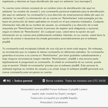
registrarse y mientras se haya identificado (de aquí en adelante “sus mensajes”).
Tu cuenta como mínimo constará de un nombre único de identificación (de aquí en
adelante “su nombre de usuario”), una contraseña personal empleada para la identificación
(de aquí en adelante “su contraseña”) y una dirección de email personal válida (de aquí en
adelante “su email”). La información de su cuenta en “RetroGames” está protegida por las
leyes de protección de datos aplicables en el país en el que estamos instalados. Cualquier
información más allá de su nombre de usuario, su contraseña y su dirección de e-mail
requerida por “RetroGames” durante el proceso de registro será obligatoria u opcional,
según el criterio de “RetroGames”. En cualquier caso, usted tiene la opción de qué
información en su cuenta será públicamente exhibida. Además, en su cuenta, usted tiene la
opción de activar o desactivar los emails generados automáticamente por el software
phpBB.
Tu contraseña está encriptada (cifrado de una vía) por lo tanto está segura. Sin embargo,
se recomienda que no emplee la misma contraseña en diferentes websites. Su contraseña
garantiza el acceso a su cuenta en “RetroGames”, por favor guárdela cuidadosamente y
bajo ninguna circunstancia ningún miembro “RetroGames”, phpBB u otra tercera parte,
legítimamente le preguntará su contraseña. Si olvidó la contraseña de su cuenta, puede
usar el servicio “Olvidé mi contraseña” provisto por el software phpBB. Este proceso le
solicitará ingresar su nombre de usuario y su email, luego el software phpBB generará una
nueva contraseña para recuperar su cuenta.
RG
Índice general
Borrar cookies
Todos los horarios son
UTC-04:00
Desarrollado por
phpBB
® Forum Software © phpBB Limited
saphic style created by
Sopel
|
nextgen
Traducción al español por
phpBB España
Privacidad
|
Condiciones