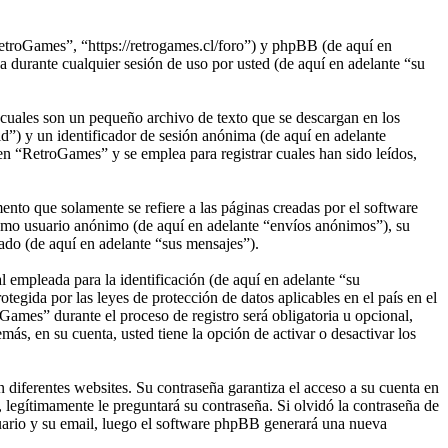
etroGames”, “https://retrogames.cl/foro”) y phpBB (de aquí en
rante cualquier sesión de uso por usted (de aquí en adelante “su
cuales son un pequeño archivo de texto que se descargan en los
d”) y un identificador de sesión anónima (de aquí en adelante
n “RetroGames” y se emplea para registrar cuales han sido leídos,
to que solamente se refiere a las páginas creadas por el software
omo usuario anónimo (de aquí en adelante “envíos anónimos”), su
ado (de aquí en adelante “sus mensajes”).
empleada para la identificación (de aquí en adelante “su
egida por las leyes de protección de datos aplicables en el país en el
Games” durante el proceso de registro será obligatoria u opcional,
ás, en su cuenta, usted tiene la opción de activar o desactivar los
 diferentes websites. Su contraseña garantiza el acceso a su cuenta en
egítimamente le preguntará su contraseña. Si olvidó la contraseña de
suario y su email, luego el software phpBB generará una nueva