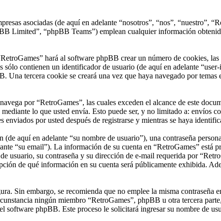
presas asociadas (de aquí en adelante “nosotros”, “nos”, “nuestro”, “R
 Limited”, “phpBB Teams”) emplean cualquier información obtenida du
“RetroGames” hará al software phpBB crear un número de cookies, las 
sólo contienen un identificador de usuario (de aquí en adelante “user-i
B. Una tercera cookie se creará una vez que haya navegado por temas e
vega por “RetroGames”, las cuales exceden el alcance de este documen
ediante lo que usted envía. Esto puede ser, y no limitado a: envíos c
 enviados por usted después de registrarse y mientras se haya identific
(de aquí en adelante “su nombre de usuario”), una contraseña personal 
ante “su email”). La información de su cuenta en “RetroGames” está prot
e usuario, su contraseña y su dirección de e-mail requerida por “Retro
opción de qué información en su cuenta será públicamente exhibida. Adem
segura. Sin embargo, se recomienda que no emplee la misma contraseña en
unstancia ningún miembro “RetroGames”, phpBB u otra tercera parte, l
 el software phpBB. Este proceso le solicitará ingresar su nombre de u