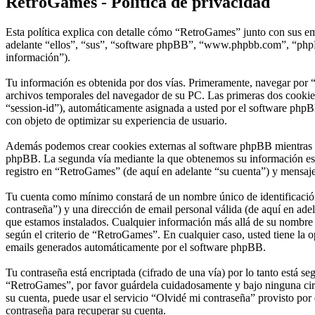
RetroGames - Política de privacidad
Esta política explica con detalle cómo “RetroGames” junto con sus em
adelante “ellos”, “sus”, “software phpBB”, “www.phpbb.com”, “phpBB
información”).
Tu información es obtenida por dos vías. Primeramente, navegar por 
archivos temporales del navegador de su PC. Las primeras dos cookies 
“session-id”), automáticamente asignada a usted por el software phpB
con objeto de optimizar su experiencia de usuario.
Además podemos crear cookies externas al software phpBB mientras na
phpBB. La segunda vía mediante la que obtenemos su información es m
registro en “RetroGames” (de aquí en adelante “su cuenta”) y mensajes
Tu cuenta como mínimo constará de un nombre único de identificación 
contraseña”) y una dirección de email personal válida (de aquí en adel
que estamos instalados. Cualquier información más allá de su nombre d
según el criterio de “RetroGames”. En cualquier caso, usted tiene la 
emails generados automáticamente por el software phpBB.
Tu contraseña está encriptada (cifrado de una vía) por lo tanto está 
“RetroGames”, por favor guárdela cuidadosamente y bajo ninguna circ
su cuenta, puede usar el servicio “Olvidé mi contraseña” provisto por
contraseña para recuperar su cuenta.